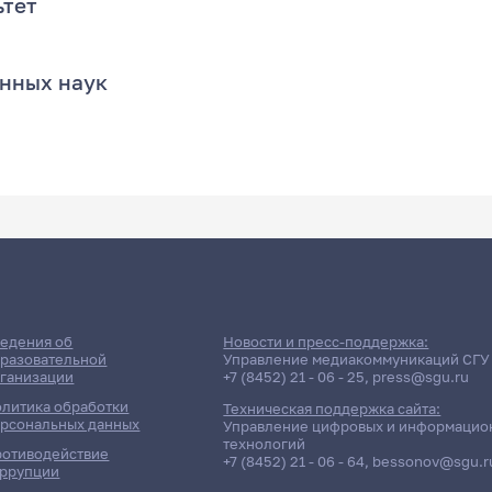
ьтет
енных наук
едения об
Новости и пресс-поддержка:
разовательной
Управление медиакоммуникаций СГУ
ганизации
+7 (8452) 21 - 06 - 25
,
press@sgu.ru
литика обработки
Техническая поддержка сайта:
рсональных данных
Управление цифровых и информацио
технологий
отиводействие
+7 (8452) 21 - 06 - 64
,
bessonov@sgu.r
ррупции