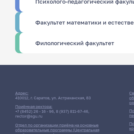
Психолого-педагогический факул
Факультет математики и естеств
Филологический факультет
Адрес:
Св
410012, г. Саратов, ул. Астраханская, 83
об
ор
Приёмная ректора:
По
+7 (8452) 26 - 16 - 96
,
8 (937) 811-67-46
,
пе
rector@sgu.ru
Пр
Отдел по организации приёма на основные
ко
образовательные программы (Центральная