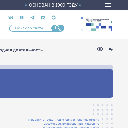
ОСНОВАН В 1909 ГОДУ
О
Социальные
сети
дная деятельность
En
Университет ведёт подготовку и переподготовку
высококвалифицированных кадров по
значительному перечню направлений и