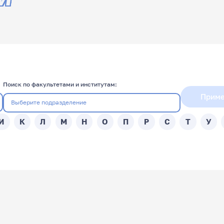
Поиск по факультетами и институтам:
Приме
И
К
Л
М
Н
О
П
Р
С
Т
У
Подразделение