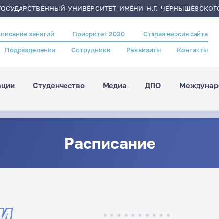
ОСУДАРСТВЕННЫЙ УНИВЕРСИТЕТ ИМЕНИ Н.Г. ЧЕРНЫШЕВСКОГ
списание занятий
Приоритет 2030
Старая версия сайта
Подразделения
Сотрудники
Реквизиты
Контакты
ации
Студенчество
Медиа
ДПО
Междунаро
Расписание
И