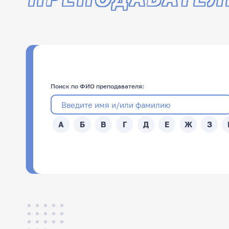
Поиск по ФИО преподавателя:
А
Б
В
Г
Д
Е
Ж
З
ФИО