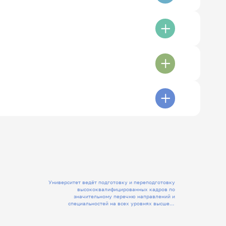
Университет ведёт подготовку и переподготовку
высококвалифицированных кадров по
значительному перечню направлений и
специальностей на всех уровнях высшего
образования, а также СПО