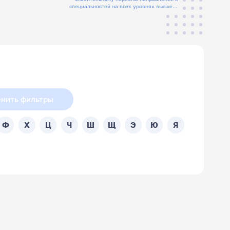
специальностей на всех уровнях высшего
образования, а также СПО
нить фильтры
Ф
Х
Ц
Ч
Ш
Щ
Э
Ю
Я