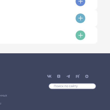
нных
u