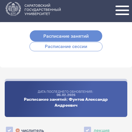
Перейти
к
основному
САРАТОВСКИЙ
содержанию
ГОСУДАРСТВЕННЫЙ
УНИВЕРСИТЕТ
Расписание занятий
Расписание сессии
ДАТА ПОСЛЕДНЕГО ОБНОВЛЕНИЯ:
06.02.2026
Расписание занятий: Фунтов Александр
Андреевич
числитель
лекция
ч