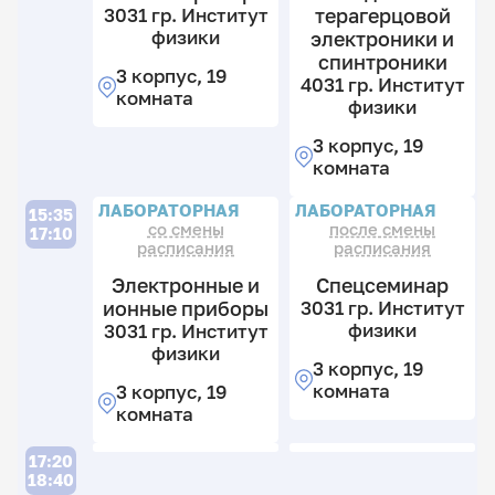
3031 гр. Институт
терагерцовой
физики
электроники и
2
3
спинтроники
3 корпус, 19
гр
гр
4031 гр. Институт
комната
И
И
физики
ф
ф
3 корпус, 19
3
3
комната
к
к
19
19
П
Л
ЛАБОРАТОРНАЯ
ЛАБОРАТОРНАЯ
15:35
к
к
со смены
после смены
17:10
расписания
расписания
Электронные и
Спецсеминар
ионные приборы
3031 гр. Институт
физики
3031 гр. Институт
2
физики
гр
3 корпус, 19
И
комната
3 корпус, 19
3
ф
комната
гр
И
8
ф
17:20
к
18:40
2