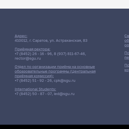
Адрес:
Св
410012, г. Саратов, ул. Астраханская, 83
об
ор
Приёмная ректора:
По
+7 (8452) 26 - 16 - 96
,
8 (937) 811-67-46
,
пе
rector@sgu.ru
Пр
Отдел по организации приёма на основные
ко
образовательные программы (Центральная
приёмная комиссия):
+7 (8452) 51 - 92 - 26
,
cpk@sgu.ru
International Students:
+7 (8452) 50 - 87 - 07
,
ied@sgu.ru