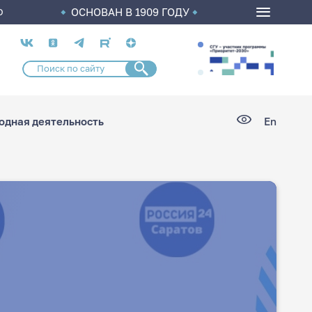
ОСНОВАН В 1909 ГОДУ
О
Социальные
сети
дная деятельность
En