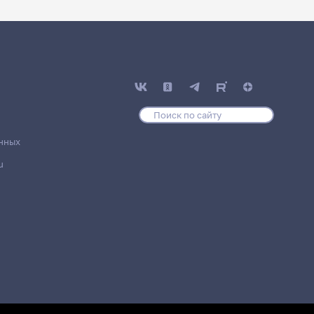
нных
u