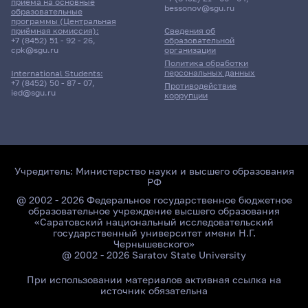
приёма на основные
bessonov@sgu.ru
образовательные
программы (Центральная
приёмная комиссия):
Сведения об
+7 (8452) 51 - 92 - 26
,
образовательной
cpk@sgu.ru
организации
Политика обработки
персональных данных
International Students:
+7 (8452) 50 - 87 - 07
,
Противодействие
ied@sgu.ru
коррупции
Учредитель:
Министерство науки и высшего образования
РФ
@ 2002 - 2026 Федеральное государственное бюджетное
образовательное учреждение высшего образования
«Саратовский национальный исследовательский
государственный университет имени Н.Г.
Чернышевского»
@ 2002 - 2026 Saratov State University
При использовании материалов активная ссылка на
источник обязательна