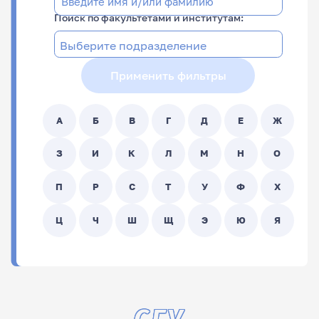
Поиск по факультетами и институтам:
Применить фильтры
А
Б
В
Г
Д
Е
Ж
З
И
К
Л
М
Н
О
П
Р
С
Т
У
Ф
Х
Ц
Ч
Ш
Щ
Э
Ю
Я
ФИО
Подразделение
СГУ