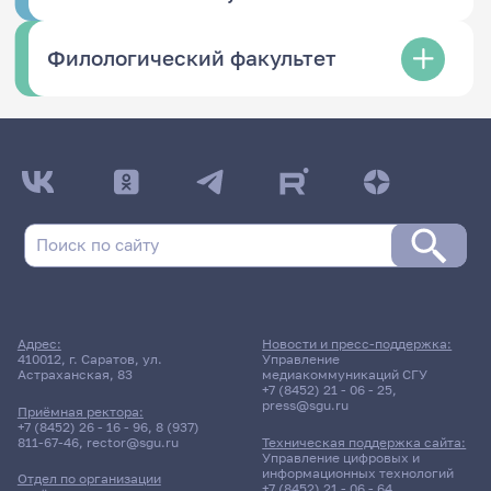
Филологический факультет
Адрес:
Новости и пресс-поддержка:
410012, г. Саратов, ул.
Управление
Астраханская, 83
медиакоммуникаций СГУ
+7 (8452) 21 - 06 - 25
,
press@sgu.ru
Приёмная ректора:
+7 (8452) 26 - 16 - 96
,
8 (937)
811-67-46
,
rector@sgu.ru
Техническая поддержка сайта:
Управление цифровых и
информационных технологий
Отдел по организации
+7 (8452) 21 - 06 - 64
,