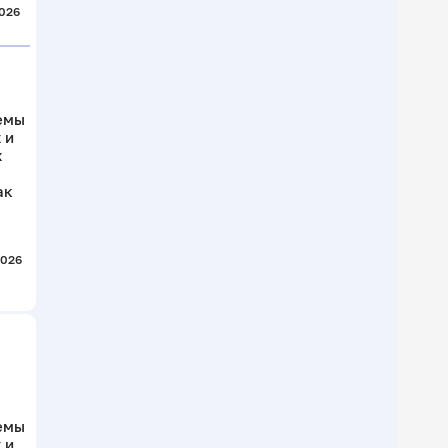
2026
емы
 и
х
ак
2026
емы
 и