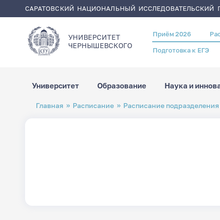
САРАТОВСКИЙ НАЦИОНАЛЬНЫЙ ИССЛЕДОВАТЕЛЬСКИЙ Г
Приём 2026
Ра
Header
УНИВЕРСИТЕТ
menu
ЧЕРНЫШЕВСКОГO
Подготовка к ЕГЭ
Университет
Образование
Наука и иннов
Перейти
Строка
Главная
Расписание
Расписание подразделения
к
навигации
основному
содержанию