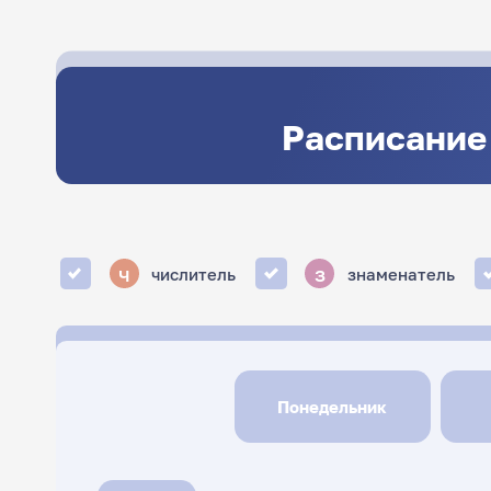
Расписание
ч
з
числитель
знаменатель
Понедельник