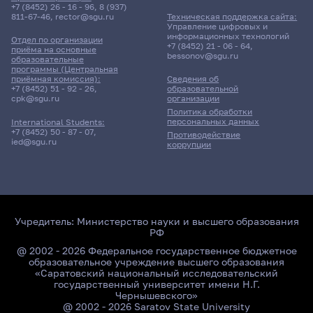
+7 (8452) 26 - 16 - 96
,
8 (937)
811-67-46
,
rector@sgu.ru
Техническая поддержка сайта:
Управление цифровых и
информационных технологий
Отдел по организации
+7 (8452) 21 - 06 - 64
,
приёма на основные
bessonov@sgu.ru
образовательные
программы (Центральная
приёмная комиссия):
Сведения об
+7 (8452) 51 - 92 - 26
,
образовательной
cpk@sgu.ru
организации
Политика обработки
персональных данных
International Students:
+7 (8452) 50 - 87 - 07
,
Противодействие
ied@sgu.ru
коррупции
Учредитель:
Министерство науки и высшего образования
РФ
@ 2002 - 2026 Федеральное государственное бюджетное
образовательное учреждение высшего образования
«Саратовский национальный исследовательский
государственный университет имени Н.Г.
Чернышевского»
@ 2002 - 2026 Saratov State University