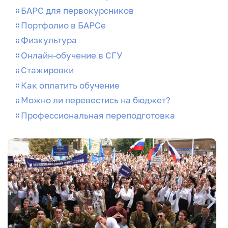
БАРС для первокурсников
Портфолио в БАРСе
Физкультура
Онлайн-обучение в СГУ
Стажировки
Как оплатить обучение
Можно ли перевестись на бюджет?
Профессиональная переподготовка