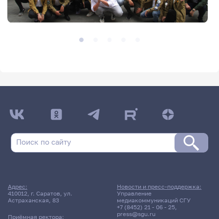
Адрес:
Новости и пресс-поддержка:
410012, г. Саратов, ул.
Управление
Астраханская, 83
медиакоммуникаций СГУ
+7 (8452) 21 - 06 - 25
,
press@sgu.ru
Приёмная ректора: