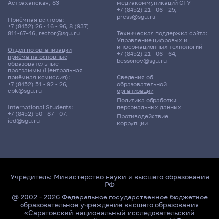
Астраханская, 83
медиакоммуникаций СГУ
+7 (8452) 21 - 06 - 25
,
press@sgu.ru
Приёмная ректора:
+7 (8452) 26 - 16 - 96
,
8 (937)
811-67-46
,
rector@sgu.ru
Техническая поддержка сайта:
Управление цифровых и
информационных технологий
Отдел по организации
+7 (8452) 21 - 06 - 64
,
приёма на основные
bessonov@sgu.ru
образовательные
программы (Центральная
приёмная комиссия):
Сведения об
+7 (8452) 51 - 92 - 26
,
образовательной
cpk@sgu.ru
организации
Политика обработки
персональных данных
International Students:
+7 (8452) 50 - 87 - 07
,
Противодействие
ied@sgu.ru
коррупции
Учредитель:
Министерство науки и высшего образования
РФ
@ 2002 - 2026 Федеральное государственное бюджетное
образовательное учреждение высшего образования
«Саратовский национальный исследовательский