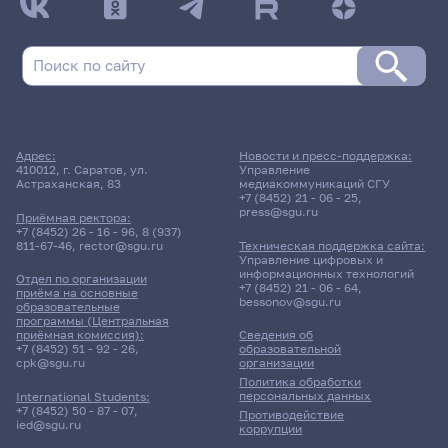
Адрес:
Новости и пресс-поддержка:
410012, г. Саратов, ул.
Управление
Астраханская, 83
медиакоммуникаций СГУ
+7 (8452) 21 - 06 - 25
,
press@sgu.ru
Приёмная ректора:
+7 (8452) 26 - 16 - 96
,
8 (937)
811-67-46
,
rector@sgu.ru
Техническая поддержка сайта:
Управление цифровых и
информационных технологий
Отдел по организации
+7 (8452) 21 - 06 - 64
,
приёма на основные
bessonov@sgu.ru
образовательные
программы (Центральная
приёмная комиссия):
Сведения об
+7 (8452) 51 - 92 - 26
,
образовательной
cpk@sgu.ru
организации
Политика обработки
персональных данных
International Students:
+7 (8452) 50 - 87 - 07
,
Противодействие
ied@sgu.ru
коррупции