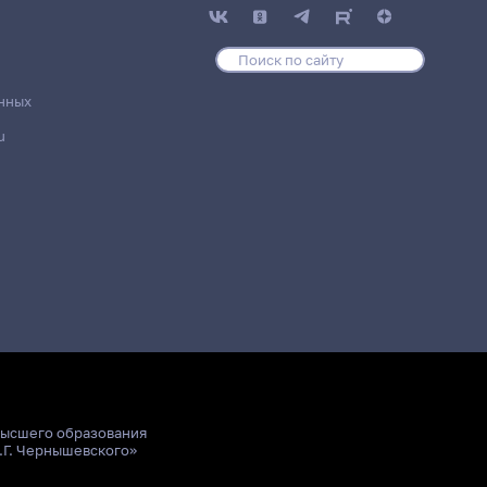
нных
u
высшего образования
.Г. Чернышевского»