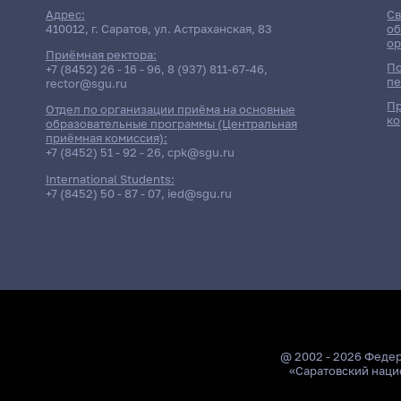
Адрес:
Св
410012, г. Саратов, ул. Астраханская, 83
об
ор
Приёмная ректора:
По
+7 (8452) 26 - 16 - 96
,
8 (937) 811-67-46
,
пе
rector@sgu.ru
Пр
Отдел по организации приёма на основные
ко
образовательные программы (Центральная
приёмная комиссия):
+7 (8452) 51 - 92 - 26
,
cpk@sgu.ru
International Students:
+7 (8452) 50 - 87 - 07
,
ied@sgu.ru
@ 2002 - 2026 Феде
«Саратовский наци