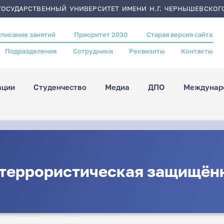
ОСУДАРСТВЕННЫЙ УНИВЕРСИТЕТ ИМЕНИ Н.Г. ЧЕРНЫШЕВСКОГ
списание занятий
Приоритет 2030
Старая версия сайта
Подразделения
Сотрудники
Реквизиты
Контакты
ации
Студенчество
Медиа
ДПО
Междунаро
террористическая защищён