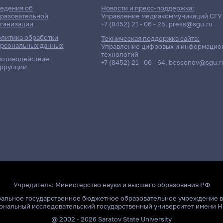
едения об
Новости и пресс-поддержка:
разовательной
Управление медиакоммуникаций СГУ
ганизации
+7 (8452) 21 - 06 - 25
,
press@sgu.ru
литика обработки
Техническая поддержка сайта:
рсональных данных
Управление цифровых и информацио
технологий
отиводействие
+7 (8452) 21 - 06 - 64
,
bessonov@sgu.r
ррупции
Учредитель:
Министерство науки и высшего образования РФ
ральное государственное бюджетное образовательное учреждение 
ональный исследовательский государственный университет имени Н
@ 2002 - 2026 Saratov State University