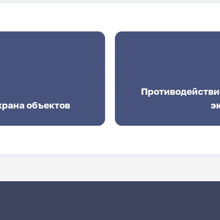
Противодействи
храна объектов
э