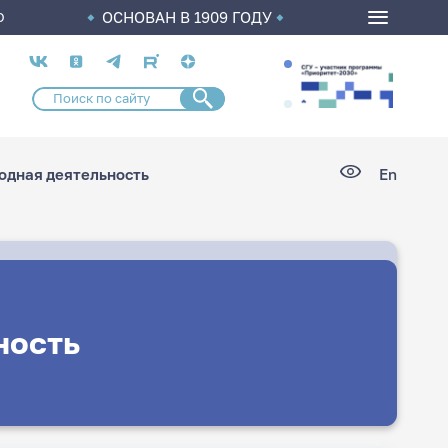
ОСНОВАН В 1909 ГОДУ
О
Социальные
сети
дная деятельность
En
ность