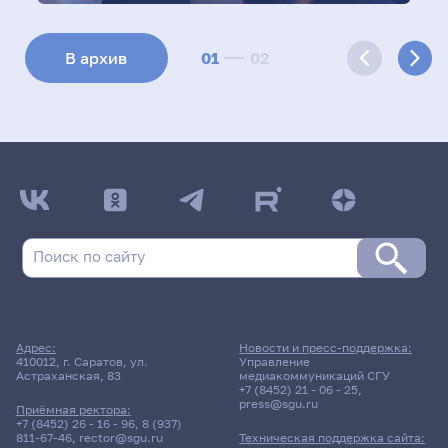
01
02
В архив
Адрес:
Новости и пресс-поддержка:
410012, г. Саратов, ул.
Управление
Астраханская, 83
медиакоммуникаций СГУ
+7 (8452) 21 - 06 - 25
,
press@sgu.ru
Приёмная ректора:
+7 (8452) 26 - 16 - 96
,
8 (937)
811-67-46
,
rector@sgu.ru
Техническая поддержка сайта: