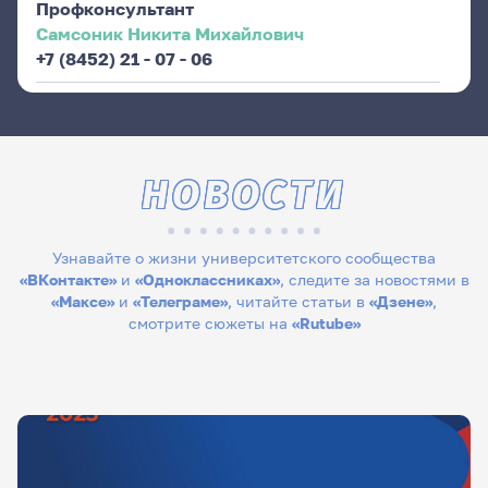
Профконсультант
Самсоник Никита Михайлович
+7 (8452) 21 - 07 - 06
НОВОСТИ
Узнавайте о жизни университетского сообщества
«ВКонтакте»
и
«Одноклассниках»
, следите за новостями в
«Максе»
и
«Телеграме»
, читайте статьи в
«Дзене»
,
смотрите сюжеты на
«Rutube»