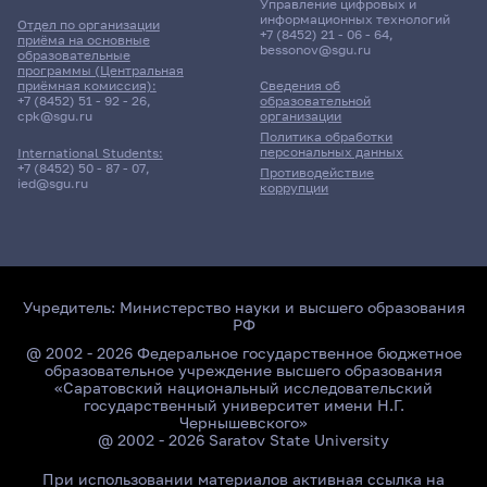
Управление цифровых и
информационных технологий
Отдел по организации
+7 (8452) 21 - 06 - 64
,
приёма на основные
bessonov@sgu.ru
образовательные
программы (Центральная
приёмная комиссия):
Сведения об
+7 (8452) 51 - 92 - 26
,
образовательной
cpk@sgu.ru
организации
Политика обработки
персональных данных
International Students:
+7 (8452) 50 - 87 - 07
,
Противодействие
ied@sgu.ru
коррупции
Учредитель:
Министерство науки и высшего образования
РФ
@ 2002 - 2026 Федеральное государственное бюджетное
образовательное учреждение высшего образования
«Саратовский национальный исследовательский
государственный университет имени Н.Г.
Чернышевского»
@ 2002 - 2026 Saratov State University
При использовании материалов активная ссылка на