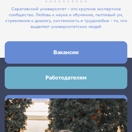
Саратовский университет – это крупное экспертное
сообщество. Любовь к науке и обучению, пытливый ум,
стремление к диалогу, системность и трудолюбие – то, что
выделяет университетских людей
Вакансии
Работодателям