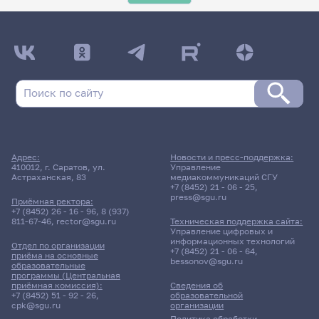
Адрес:
Новости и пресс-поддержка:
410012, г. Саратов, ул.
Управление
Астраханская, 83
медиакоммуникаций СГУ
+7 (8452) 21 - 06 - 25
,
press@sgu.ru
Приёмная ректора:
+7 (8452) 26 - 16 - 96
,
8 (937)
811-67-46
,
rector@sgu.ru
Техническая поддержка сайта:
Управление цифровых и
информационных технологий
Отдел по организации
+7 (8452) 21 - 06 - 64
,
приёма на основные
bessonov@sgu.ru
образовательные
программы (Центральная
приёмная комиссия):
Сведения об
+7 (8452) 51 - 92 - 26
,
образовательной
cpk@sgu.ru
организации
Политика обработки