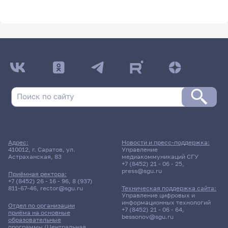
Адрес:
Новости и пресс-поддержка:
410012, г. Саратов, ул.
Управление
Астраханская, 83
медиакоммуникаций СГУ
+7 (8452) 21 - 06 - 25
,
press@sgu.ru
Приёмная ректора:
+7 (8452) 26 - 16 - 96
,
8 (937)
811-67-46
,
rector@sgu.ru
Техническая поддержка сайта:
Управление цифровых и
информационных технологий
Отдел по организации
+7 (8452) 21 - 06 - 64
,
приёма на основные
bessonov@sgu.ru
образовательные
программы (Центральная