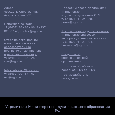
Адрес:
Новости и пресс-поддержка:
410012, г. Саратов, ул.
Управление
Астраханская, 83
медиакоммуникаций СГУ
+7 (8452) 21 - 06 - 25
,
press@sgu.ru
Приёмная ректора:
+7 (8452) 26 - 16 - 96
,
8 (937)
811-67-46
,
rector@sgu.ru
Техническая поддержка сайта:
Управление цифровых и
информационных технологий
Отдел по организации
+7 (8452) 21 - 06 - 64
,
приёма на основные
bessonov@sgu.ru
образовательные
программы (Центральная
приёмная комиссия):
Сведения об
+7 (8452) 51 - 92 - 26
,
образовательной
cpk@sgu.ru
организации
Политика обработки
персональных данных
International Students:
+7 (8452) 50 - 87 - 07
,
Противодействие
ied@sgu.ru
коррупции
Учредитель:
Министерство науки и высшего образования
РФ