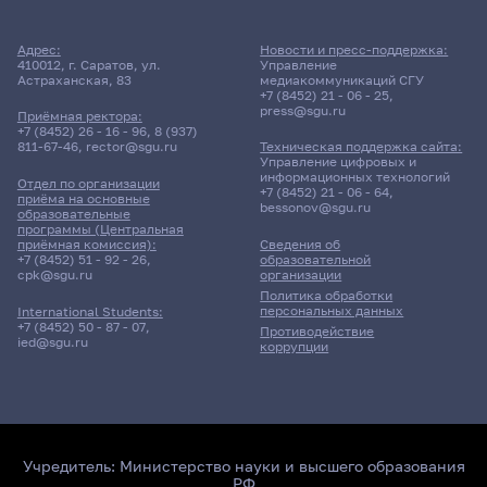
Адрес:
Новости и пресс-поддержка:
410012, г. Саратов, ул.
Управление
Астраханская, 83
медиакоммуникаций СГУ
+7 (8452) 21 - 06 - 25
,
press@sgu.ru
Приёмная ректора:
+7 (8452) 26 - 16 - 96
,
8 (937)
811-67-46
,
rector@sgu.ru
Техническая поддержка сайта:
Управление цифровых и
информационных технологий
Отдел по организации
+7 (8452) 21 - 06 - 64
,
приёма на основные
bessonov@sgu.ru
образовательные
программы (Центральная
приёмная комиссия):
Сведения об
+7 (8452) 51 - 92 - 26
,
образовательной
cpk@sgu.ru
организации
Политика обработки
персональных данных
International Students:
+7 (8452) 50 - 87 - 07
,
Противодействие
ied@sgu.ru
коррупции
Учредитель:
Министерство науки и высшего образования
РФ