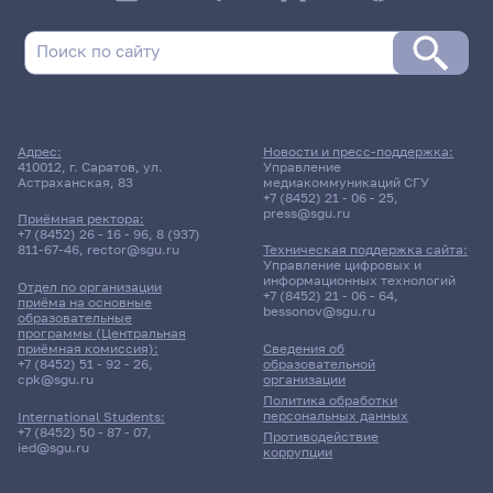
Адрес:
Новости и пресс-поддержка:
410012, г. Саратов, ул.
Управление
Астраханская, 83
медиакоммуникаций СГУ
+7 (8452) 21 - 06 - 25
,
press@sgu.ru
Приёмная ректора:
+7 (8452) 26 - 16 - 96
,
8 (937)
811-67-46
,
rector@sgu.ru
Техническая поддержка сайта:
Управление цифровых и
информационных технологий
Отдел по организации
+7 (8452) 21 - 06 - 64
,
приёма на основные
bessonov@sgu.ru
образовательные
программы (Центральная
приёмная комиссия):
Сведения об
+7 (8452) 51 - 92 - 26
,
образовательной
cpk@sgu.ru
организации
Политика обработки
персональных данных
International Students:
+7 (8452) 50 - 87 - 07
,
Противодействие
ied@sgu.ru
коррупции