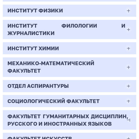
Менеджмент
Всего бюджетных мест - 30
43
Бюджет/Общие места
ИНСТИТУТ ФИЗИКИ
41.03.05
58
Очно-заочная | Бакалавр
509
13
Бюджет/Общие места
Международные отношения
ИНСТИТУТ ФИЛОЛОГИИ И
03.03.01
7.25
Всего бюджетных мест - 0
ЖУРНАЛИСТИКИ
11.84
137
28
Очная | Бакалавр
Прикладные математика и физика
Бюджет/
Профиль: Практическая
Полное
Профиль: Управление
ИНСТИТУТ ХИМИИ
42.03.02
10.54
390
Всего бюджетных мест - 13
Особое право
психология образования
Бюджет/Особое право
возмещение
организациями производственной
Очная | Бакалавр
затрат
и социальной сфер
Журналистика
МЕХАНИКО-МАТЕМАТИЧЕСКИЙ
04.03.01
13.93
1
3
Всего бюджетных мест - 10
Бюджет/Особое право
Бюджет/Общие места
ФАКУЛЬТЕТ
13
Очная | Бакалавр
Химия
3
6
0
11
Бюджет/Особое право
Бюджет/
Профиль: Нелинейные процессы в
ОТДЕЛ АСПИРАНТУРЫ
01.03.02
115
Всего бюджетных мест - 18
Общие
микроволновых системах
Очная | Бакалавр
3
2
1
475
0
места
Прикладная математика и информатика
СОЦИОЛОГИЧЕСКИЙ ФАКУЛЬТЕТ
1.1.1
8.85
Всего бюджетных мест - 50
Бюджет/Общие места
-
43.18
4
Бюджет/
Профиль: Практическая
Бюджет/Отдельная квота
7
Очная | Бакалавр
Вещественный, комплексный и
ФАКУЛЬТЕТ ГУМАНИТАРНЫХ ДИСЦИПЛИН,
09.03.03
Отдельная
психология образования
44.03.02
14
Бюджет/Общие места
функциональный анализ
РУССКОГО И ИНОСТРАННЫХ ЯЗЫКОВ
-
4
квота
177
Бюджет/Отдельная квота
Всего бюджетных мест - 45
Бюджет/Особое право
Прикладная информатика
Психолого-педагогическое образование
160
42
Очная | Аспирант
ФАКУЛЬТЕТ ИСКУССТВ