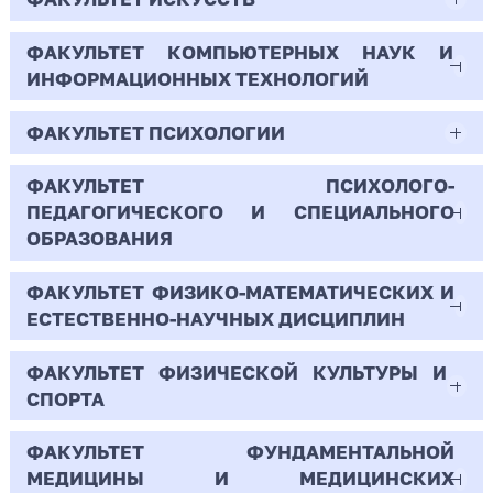
30
44.03.01
1
25.29
2
1
Бюджет/Отдельная квота
Бюджет/
Профиль: Математические основы
Очная | Бакалавр
Заочная | Бакалавр
11.43
466
Всего бюджетных мест - 0
Общие
анализа данных и искусственного
7.5
Педагогическое образование
7
ФАКУЛЬТЕТ КОМПЬЮТЕРНЫХ НАУК И
6
44.03.01
10
2
Всего бюджетных мест - 10
Бюджет/
Профиль: Нелинейные процессы в
места
интеллекта
Всего бюджетных мест - 0
ИНФОРМАЦИОННЫХ ТЕХНОЛОГИЙ
11.1
Особое
микроволновых системах
Бюджет/Особое право
Полное
Научная специальность:
Очная | Бакалавр
7
3
Педагогическое образование
10
23
Полное возмещение затрат
право
21
возмещение
Вещественный, комплексный и
Бюджет/
Профиль: Прикладная
ФАКУЛЬТЕТ ПСИХОЛОГИИ
Полное
Профиль: Психолого-
02.03.02
2
Всего бюджетных мест - 125
Бюджет/Особое право
затрат
функциональный анализ
Общие места
информатика в социологии
Очная | Бакалавр
11.5
возмещение
педагогическое сопровождение
15
Полное
Профиль: Практическая
Полное возмещение затрат
0
503
Бюджет/Отдельная квота
Фундаментальная информатика и
затрат
образовательной деятельности
ФАКУЛЬТЕТ ПСИХОЛОГО-
возмещение
психология образования
37.03.01
4
2
Всего бюджетных мест - 20
2
10
Бюджет/Общие места
Профиль: История
203
информационные технологии
ПЕДАГОГИЧЕСКОГО И СПЕЦИАЛЬНОГО
15
затрат
1
23.95
1
Полное возмещение затрат
35
Психология
ОБРАЗОВАНИЯ
2
4
6
246
9
Бюджет/Общие места
Профиль: Музыка
Очная | Бакалавр
13.53
44
5
-
46
10
Бюджет/Общие
Профиль: Математическое
144
Очная | Бакалавр
ФАКУЛЬТЕТ ФИЗИКО-МАТЕМАТИЧЕСКИХ И
2
44.03.01
3
24.6
195
Бюджет/Отдельная квота
Всего бюджетных мест - 20
места
моделирование
19
2.93
17
46
127
ЕСТЕСТВЕННО-НАУЧНЫХ ДИСЦИПЛИН
Полное возмещение затрат/Для иностранных
Бюджет/
Профиль: Нелинейные процессы
Всего бюджетных мест - 19
4.11
Педагогическое образование
граждан
21.67
2
Отдельная
в микроволновых системах
19
38
Бюджет/Отдельная квота
1.1.5
Бюджет/
Профиль: Прикладная
Бюджет/
Профиль: Информатика и
3.4
12.7
ФАКУЛЬТЕТ ФИЗИЧЕСКОЙ КУЛЬТУРЫ И
Полное возмещение затрат/Для иностранных
44.03.01
Полное возмещение затрат
квота
Особое право
информатика в социологии
Общие места
компьютерные науки
Бюджет/Общие места
Очная | Бакалавр
Полное
Профиль: Психолого-
15
СПОРТА
19
граждан
470
2
4
Математическая логика, алгебра, теория чисел
Бюджет/Общие
Профиль:
возмещение
педагогическое
Педагогическое образование
Полное возмещение
Профиль:
25
Полное возмещение затрат/Для иностранных
1
и дискретная математика
0
Всего бюджетных мест - 52
15
места
Обществознание
15
3
затрат/Для
сопровождение
9.5
15
затрат/Для иностранных
Практическая
ФАКУЛЬТЕТ ФУНДАМЕНТАЛЬНОЙ
24.74
32
граждан
44.03.01
Бюджет/Особое право
Профиль: Музыка
Очная | Бакалавр
иностранных
образовательной
319
граждан
психология
МЕДИЦИНЫ И МЕДИЦИНСКИХ
9
Очная | Аспирант
4
476
12
430