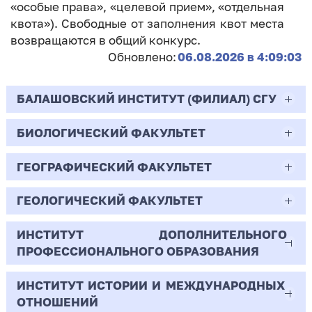
«особые права», «целевой прием», «отдельная
квота»). Свободные от заполнения квот места
возвращаются в общий конкурс.
Обновлено:
06.08.2026 в 4:09:03
БАЛАШОВСКИЙ ИНСТИТУТ (ФИЛИАЛ) СГУ
БИОЛОГИЧЕСКИЙ ФАКУЛЬТЕТ
44.03.02
Психолого-педагогическое образование
ГЕОГРАФИЧЕСКИЙ ФАКУЛЬТЕТ
06.03.01
Очная | Бакалавр
Биология
ГЕОЛОГИЧЕСКИЙ ФАКУЛЬТЕТ
05.03.02
Всего бюджетных мест - 10
Очная | Бакалавр
География
ИНСТИТУТ ДОПОЛНИТЕЛЬНОГО
05.03.01
ПРОФЕССИОНАЛЬНОГО ОБРАЗОВАНИЯ
Всего бюджетных мест - 50
Бюджет/
Профиль: Практическая
Очная | Бакалавр
Геология
Общие места
психология образования
ИНСТИТУТ ИСТОРИИ И МЕЖДУНАРОДНЫХ
38.03.02
Всего бюджетных мест - 15
Бюджет/Общие места
Очная | Бакалавр
ОТНОШЕНИЙ
8