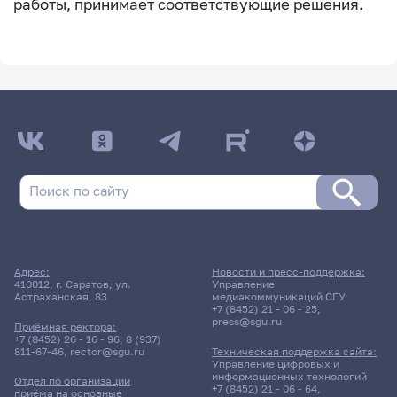
работы, принимает соответствующие решения.
Адрес:
Новости и пресс-поддержка:
410012, г. Саратов, ул.
Управление
Астраханская, 83
медиакоммуникаций СГУ
+7 (8452) 21 - 06 - 25
,
press@sgu.ru
Приёмная ректора:
+7 (8452) 26 - 16 - 96
,
8 (937)
811-67-46
,
rector@sgu.ru
Техническая поддержка сайта:
Управление цифровых и
информационных технологий
Отдел по организации
+7 (8452) 21 - 06 - 64
,
приёма на основные