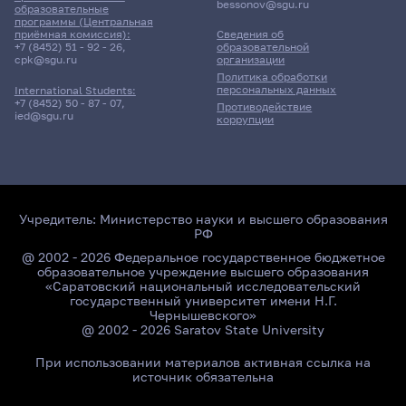
bessonov@sgu.ru
образовательные
программы (Центральная
приёмная комиссия):
Сведения об
+7 (8452) 51 - 92 - 26
,
образовательной
cpk@sgu.ru
организации
Политика обработки
персональных данных
International Students:
+7 (8452) 50 - 87 - 07
,
Противодействие
ied@sgu.ru
коррупции
Учредитель:
Министерство науки и высшего образования
РФ
@ 2002 - 2026 Федеральное государственное бюджетное
образовательное учреждение высшего образования
«Саратовский национальный исследовательский
государственный университет имени Н.Г.
Чернышевского»
@ 2002 - 2026 Saratov State University
При использовании материалов активная ссылка на
источник обязательна