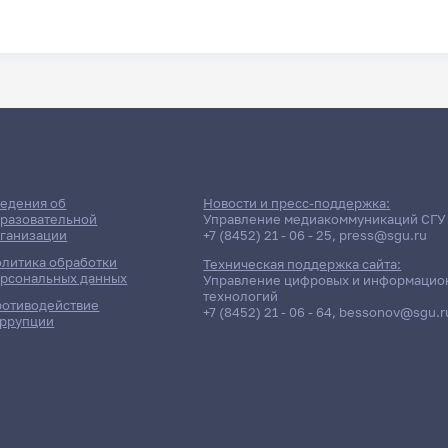
едения об
Новости и пресс-поддержка:
разовательной
Управление медиакоммуникаций СГУ
ганизации
+7 (8452) 21 - 06 - 25
,
press@sgu.ru
литика обработки
Техническая поддержка сайта:
рсональных данных
Управление цифровых и информацио
технологий
отиводействие
+7 (8452) 21 - 06 - 64
,
bessonov@sgu.r
ррупции