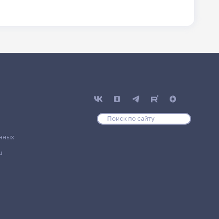
нных
u