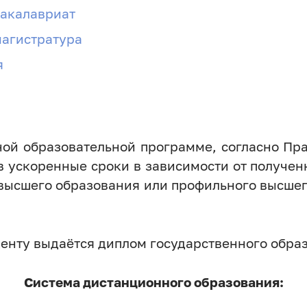
бакалавриат
магистратура
я
ой образовательной программе, согласно Пр
в ускоренные сроки в зависимости от получе
 высшего образования или профильного высшег
денту выдаётся диплом государственного обра
Система дистанционного образования: