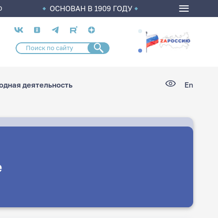
ОСНОВАН В 1909 ГОДУ
О
Социальные
сети
дная деятельность
En
е