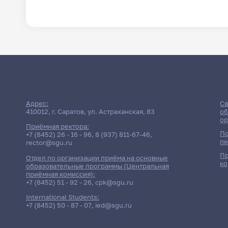
Адрес:
Св
410012, г. Саратов, ул. Астраханская, 83
об
ор
Приёмная ректора:
По
+7 (8452) 26 - 16 - 96
,
8 (937) 811-67-46
,
пе
rector@sgu.ru
Пр
Отдел по организации приёма на основные
ко
образовательные программы (Центральная
приёмная комиссия):
+7 (8452) 51 - 92 - 26
,
cpk@sgu.ru
International Students:
+7 (8452) 50 - 87 - 07
,
ied@sgu.ru