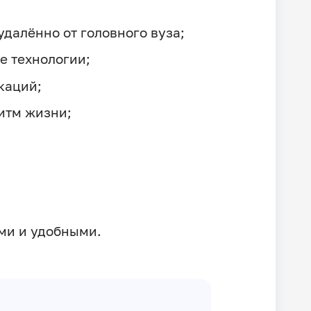
далённо от головного вуза;
е технологии;
каций;
итм жизни;
ими и удобными.