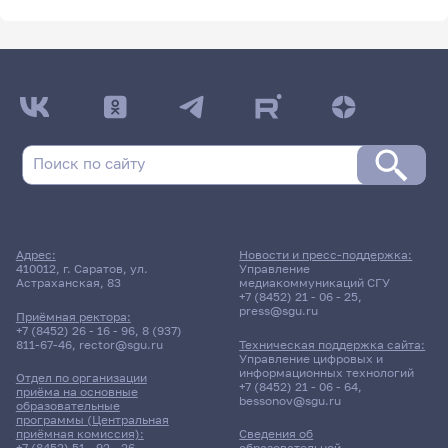
Адрес:
Новости и пресс-поддержка:
410012, г. Саратов, ул.
Управление
Астраханская, 83
медиакоммуникаций СГУ
+7 (8452) 21 - 06 - 25
,
press@sgu.ru
Приёмная ректора:
+7 (8452) 26 - 16 - 96
,
8 (937)
811-67-46
,
rector@sgu.ru
Техническая поддержка сайта:
Управление цифровых и
информационных технологий
Отдел по организации
+7 (8452) 21 - 06 - 64
,
приёма на основные
bessonov@sgu.ru
образовательные
программы (Центральная
приёмная комиссия):
Сведения об
+7 (8452) 51 - 92 - 26
,
образовательной