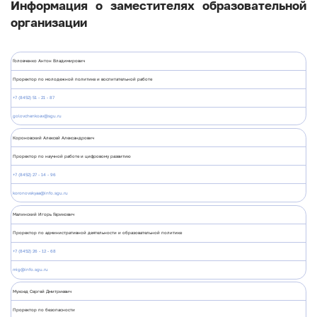
Информация о заместителях образовательной
организации
Головченко Антон Владимирович
Проректор по молодежной политике и воспитательной работе
+7 (8452) 51 - 21 - 87
golovchenkoav@sgu.ru
Короновский Алексей Александрович
Проректор по научной работе и цифровому развитию
+7 (8452) 27 - 14 - 96
koronovskyaa@info.sgu.ru
Малинский Игорь Герикович
Проректор по административной деятельности и образовательной политике
+7 (8452) 26 - 12 - 68
mig@info.sgu.ru
Мухоед Сергей Дмитриевич
Проректор по безопасности