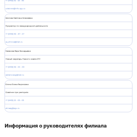
+7 (8452) 51 - 18 - 85
udalovsv@info.sgu.ru
Шилова Светлана Алексеевна
Проректор по международной деятельности
+7 (8452) 50 - 87 - 07
sa_shilova@mail.ru
Семенова Вера Геннадьевна
Ученый секретарь Ученого совета СГУ
+7 (8452) 52 - 33 - 00
semenovavg@mail.ru
Елина Елена Генриховна
Советник при ректорате
+7 (8452) 21 - 05 - 05
elinaeg@sgu.ru
Информация о руководителях филиала