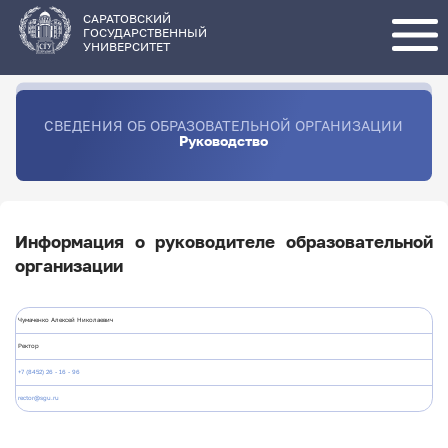
Перейти
к
основному
САРАТОВСКИЙ
содержанию
ГОСУДАРСТВЕННЫЙ
УНИВЕРСИТЕТ
СВЕДЕНИЯ ОБ ОБРАЗОВАТЕЛЬНОЙ ОРГАНИЗАЦИИ
Руководство
Информация о руководителе образовательной
организации
Чумаченко Алексей Николаевич
Ректор
+7 (8452) 26 - 16 - 96
rector@sgu.ru