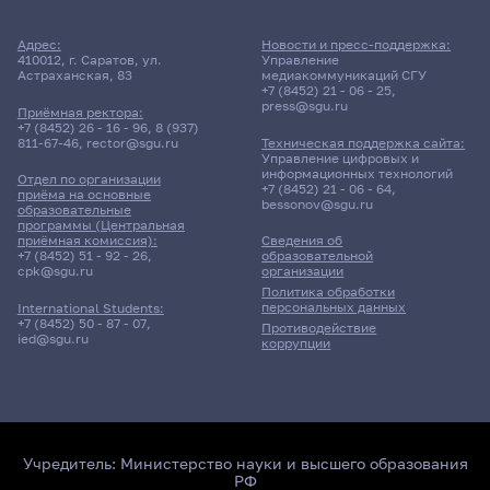
Адрес:
Новости и пресс-поддержка:
410012, г. Саратов, ул.
Управление
Астраханская, 83
медиакоммуникаций СГУ
+7 (8452) 21 - 06 - 25
,
press@sgu.ru
Приёмная ректора:
+7 (8452) 26 - 16 - 96
,
8 (937)
811-67-46
,
rector@sgu.ru
Техническая поддержка сайта:
Управление цифровых и
информационных технологий
Отдел по организации
+7 (8452) 21 - 06 - 64
,
приёма на основные
bessonov@sgu.ru
образовательные
программы (Центральная
приёмная комиссия):
Сведения об
+7 (8452) 51 - 92 - 26
,
образовательной
cpk@sgu.ru
организации
Политика обработки
персональных данных
International Students:
+7 (8452) 50 - 87 - 07
,
Противодействие
ied@sgu.ru
коррупции
Учредитель:
Министерство науки и высшего образования
РФ