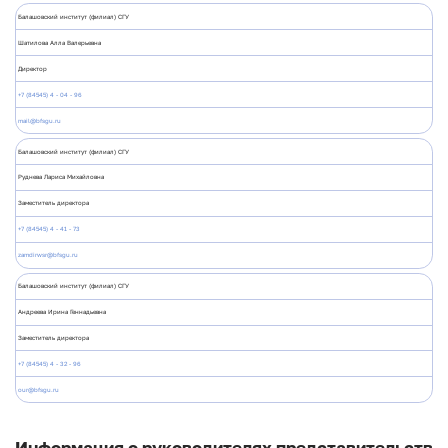
Балашовский институт (филиал) СГУ
Шатилова Алла Валерьевна
Директор
+7 (84545) 4 - 04 - 96
mail@bfsgu.ru
Балашовский институт (филиал) СГУ
Руднева Лариса Михайловна
Заместитель директора
+7 (84545) 4 - 41 - 73
zamdirwsr@bfsgu.ru
Балашовский институт (филиал) СГУ
Андреева Ирина Геннадьевна
Заместитель директора
+7 (84545) 4 - 32 - 96
our@bfsgu.ru
Информация о руководителях представительств