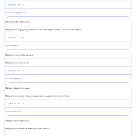
+7 (8452) 27 - 83 - 11
mukhoed1959@mail.ru
Нестерова Ольга Евгеньевна
Проректор по среднему профессиональному образованию и социальной работе
+7 (8452) 51 - 18 - 84
nesterova@sgu.ru
Новикова Ирина Леонидовна
Проректор по экономике
+7 (8452) 52 - 29 - 00
novikovail@sgu.ru
Петелин Сергей Игоревич
Проректор по эксплуатации и развитию имущественного комплекса
+7 (8452) 26 - 45 - 05
Petelin76@mail.ru
Удалов Сергей Валерьевич
Проректор по учебной и методической работе