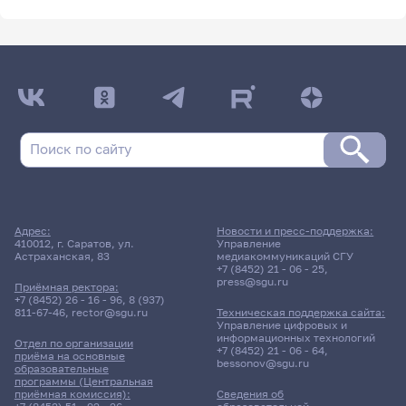
Адрес:
Новости и пресс-поддержка:
410012, г. Саратов, ул.
Управление
Астраханская, 83
медиакоммуникаций СГУ
+7 (8452) 21 - 06 - 25
,
press@sgu.ru
Приёмная ректора:
+7 (8452) 26 - 16 - 96
,
8 (937)
811-67-46
,
rector@sgu.ru
Техническая поддержка сайта:
Управление цифровых и
информационных технологий
Отдел по организации
+7 (8452) 21 - 06 - 64
,
приёма на основные
bessonov@sgu.ru
образовательные
программы (Центральная
приёмная комиссия):
Сведения об