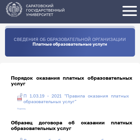
Перейти
к
основному
САРАТОВСКИЙ
содержанию
ГОСУДАРСТВЕННЫЙ
УНИВЕРСИТЕТ
СВЕДЕНИЯ ОБ ОБРАЗОВАТЕЛЬНОЙ ОРГАНИЗАЦИИ
Платные образовательные услуги
Порядок оказания платных образовательных
услуг
П 1.03.19 - 2021 "Правила оказания платных
образовательных услуг"
Подпись
Образец договора об оказании платных
образовательных услуг