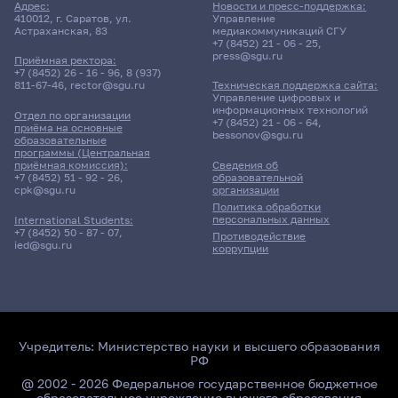
Адрес:
Новости и пресс-поддержка:
410012, г. Саратов, ул.
Управление
Астраханская, 83
медиакоммуникаций СГУ
+7 (8452) 21 - 06 - 25
,
press@sgu.ru
Приёмная ректора:
+7 (8452) 26 - 16 - 96
,
8 (937)
811-67-46
,
rector@sgu.ru
Техническая поддержка сайта:
Управление цифровых и
информационных технологий
Отдел по организации
+7 (8452) 21 - 06 - 64
,
приёма на основные
bessonov@sgu.ru
образовательные
программы (Центральная
приёмная комиссия):
Сведения об
+7 (8452) 51 - 92 - 26
,
образовательной
cpk@sgu.ru
организации
Политика обработки
персональных данных
International Students:
+7 (8452) 50 - 87 - 07
,
Противодействие
ied@sgu.ru
коррупции
Учредитель:
Министерство науки и высшего образования
РФ
@ 2002 - 2026 Федеральное государственное бюджетное
образовательное учреждение высшего образования