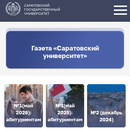
Перейти
к
основному
САРАТОВСКИЙ
содержанию
ГОСУДАРСТВЕННЫЙ
УНИВЕРСИТЕТ
Газета «Саратовский
университет»
№1(май
№1(май
2026):
2025):
№2 (декабрь
абитуриентам
абитуриентам
2024)