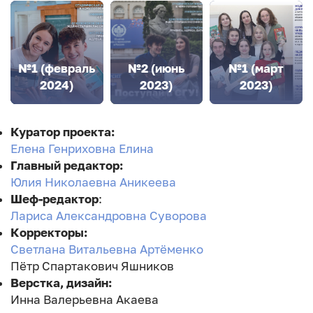
№1 (февраль
№2 (июнь
№1 (март
2024)
2023)
2023)
Куратор проекта:
Елена Генриховна Елина
Главный редактор:
Юлия Николаевна Аникеева
Шеф-редактор
:
Лариса Александровна Суворова
Корректоры:
Светлана Витальевна Артёменко
Пётр Спартакович Яшников
Верстка, дизайн:
Инна Валерьевна Акаева