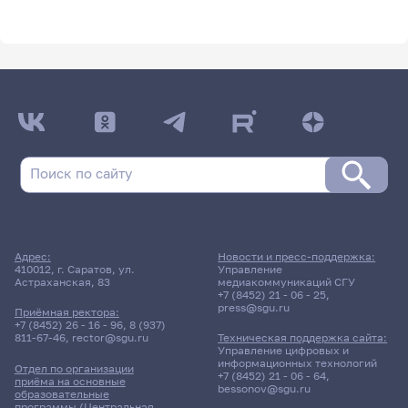
Адрес:
Новости и пресс-поддержка:
410012, г. Саратов, ул.
Управление
Астраханская, 83
медиакоммуникаций СГУ
+7 (8452) 21 - 06 - 25
,
press@sgu.ru
Приёмная ректора:
+7 (8452) 26 - 16 - 96
,
8 (937)
811-67-46
,
rector@sgu.ru
Техническая поддержка сайта:
Управление цифровых и
информационных технологий
Отдел по организации
+7 (8452) 21 - 06 - 64
,
приёма на основные
bessonov@sgu.ru
образовательные
программы (Центральная