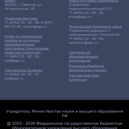
Адрес:
Новости и пресс-поддержка:
410012, г. Саратов, ул.
Управление
Астраханская, 83
медиакоммуникаций СГУ
+7 (8452) 21 - 06 - 25
,
press@sgu.ru
Приёмная ректора:
+7 (8452) 26 - 16 - 96
,
8 (937)
811-67-46
,
rector@sgu.ru
Техническая поддержка сайта:
Управление цифровых и
информационных технологий
Отдел по организации
+7 (8452) 21 - 06 - 64
,
приёма на основные
bessonov@sgu.ru
образовательные
программы (Центральная
приёмная комиссия):
Сведения об
+7 (8452) 51 - 92 - 26
,
образовательной
cpk@sgu.ru
организации
Политика обработки
персональных данных
International Students:
+7 (8452) 50 - 87 - 07
,
Противодействие
ied@sgu.ru
коррупции
Учредитель:
Министерство науки и высшего образования
РФ
@ 2002 - 2026 Федеральное государственное бюджетное
образовательное учреждение высшего образования