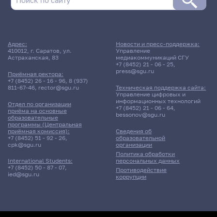
Адрес:
Новости и пресс-поддержка:
410012, г. Саратов, ул.
Управление
Астраханская, 83
медиакоммуникаций СГУ
+7 (8452) 21 - 06 - 25
,
press@sgu.ru
Приёмная ректора:
+7 (8452) 26 - 16 - 96
,
8 (937)
811-67-46
,
rector@sgu.ru
Техническая поддержка сайта:
Управление цифровых и
информационных технологий
Отдел по организации
+7 (8452) 21 - 06 - 64
,
приёма на основные
bessonov@sgu.ru
образовательные
программы (Центральная
приёмная комиссия):
Сведения об
+7 (8452) 51 - 92 - 26
,
образовательной
cpk@sgu.ru
организации
Политика обработки
персональных данных
International Students:
+7 (8452) 50 - 87 - 07
,
Противодействие
ied@sgu.ru
коррупции