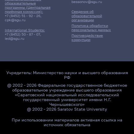
bessonov@sgu.ru
образовательные
программы (Центральная
приёмная комиссия):
Сведения об
+7 (8452) 51 - 92 - 26
,
образовательной
cpk@sgu.ru
организации
Политика обработки
персональных данных
International Students:
+7 (8452) 50 - 87 - 07
,
Противодействие
ied@sgu.ru
коррупции
Учредитель:
Министерство науки и высшего образования
РФ
@ 2002 - 2026 Федеральное государственное бюджетное
образовательное учреждение высшего образования
«Саратовский национальный исследовательский
государственный университет имени Н.Г.
Чернышевского»
@ 2002 - 2026 Saratov State University
При использовании материалов активная ссылка на
источник обязательна