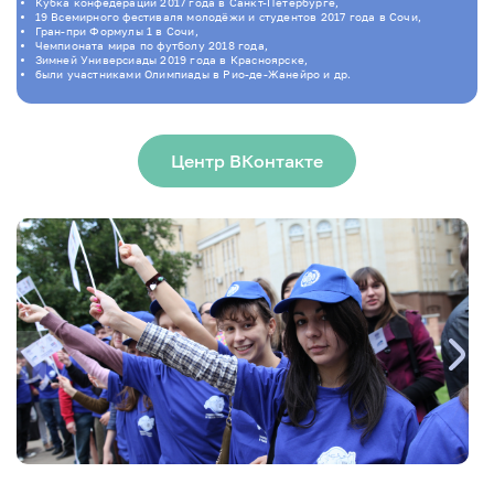
Кубка конфедераций 2017 года в Санкт-Петербурге,
19 Всемирного фестиваля молодёжи и студентов 2017 года в Сочи,
Гран-при Формулы 1 в Сочи,
Чемпионата мира по футболу 2018 года,
Зимней Универсиады 2019 года в Красноярске,
были участниками Олимпиады в Рио-де-Жанейро и др.
Центр ВКонтакте