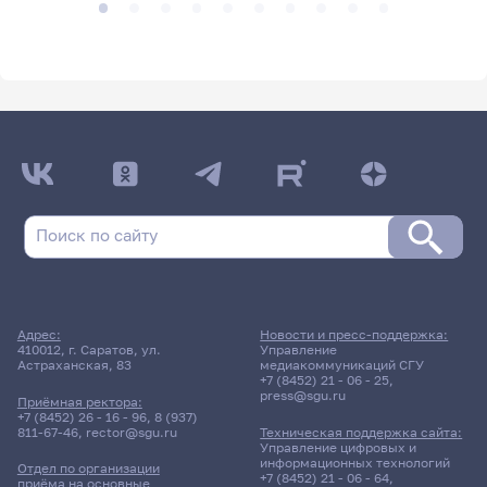
Адрес:
Новости и пресс-поддержка:
410012, г. Саратов, ул.
Управление
Астраханская, 83
медиакоммуникаций СГУ
+7 (8452) 21 - 06 - 25
,
press@sgu.ru
Приёмная ректора:
+7 (8452) 26 - 16 - 96
,
8 (937)
811-67-46
,
rector@sgu.ru
Техническая поддержка сайта:
Управление цифровых и
информационных технологий
Отдел по организации
+7 (8452) 21 - 06 - 64
,
приёма на основные