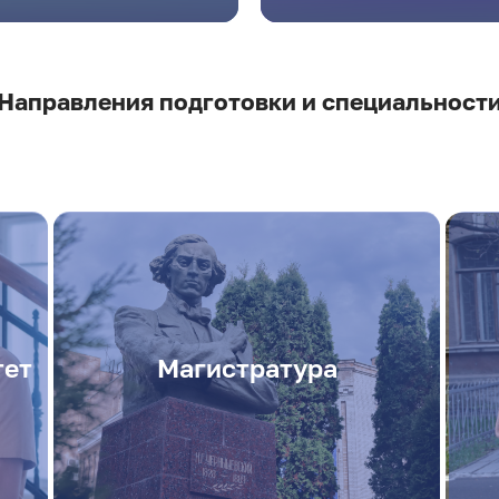
Направления подготовки и специальност
тет
Магистратура
.
тет
Магистратура
Подробнее