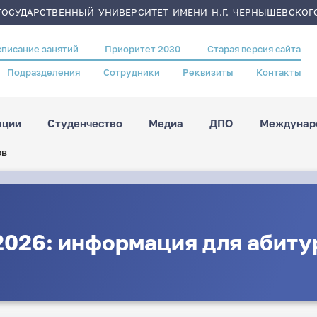
ОСУДАРСТВЕННЫЙ УНИВЕРСИТЕТ ИМЕНИ Н.Г. ЧЕРНЫШЕВСКОГ
списание занятий
Приоритет 2030
Старая версия сайта
Подразделения
Сотрудники
Реквизиты
Контакты
ации
Студенчество
Медиа
ДПО
Междунаро
ов
2026: информация для абиту