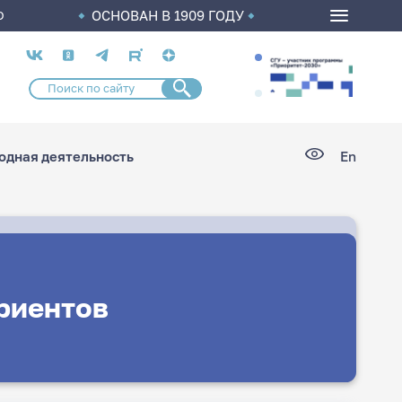
ОСНОВАН В 1909 ГОДУ
О
Социальные
сети
дная деятельность
En
риентов