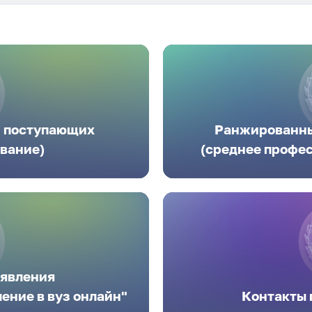
и поступающих
Ранжированны
вание)
(среднее профе
аявления
ение в вуз онлайн"
Контакты 