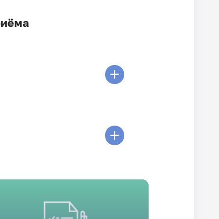
риёма