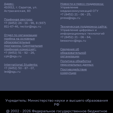
Адрес:
Новости и пресс-поддержка:
410012, г. Саратов, ул.
Управление
Астраханская, 83
медиакоммуникаций СГУ
+7 (8452) 21 - 06 - 25
,
press@sgu.ru
Приёмная ректора:
+7 (8452) 26 - 16 - 96
,
8 (937)
811-67-46
,
rector@sgu.ru
Техническая поддержка сайта:
Управление цифровых и
информационных технологий
Отдел по организации
+7 (8452) 21 - 06 - 64
,
приёма на основные
bessonov@sgu.ru
образовательные
программы (Центральная
приёмная комиссия):
Сведения об
+7 (8452) 51 - 92 - 26
,
образовательной
cpk@sgu.ru
организации
Политика обработки
персональных данных
International Students:
+7 (8452) 50 - 87 - 07
,
Противодействие
ied@sgu.ru
коррупции
Учредитель:
Министерство науки и высшего образования
РФ
@ 2002 - 2026 Федеральное государственное бюджетное