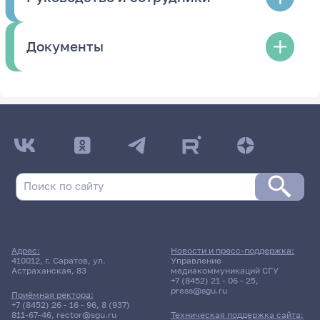
Документы
Адрес:
Новости и пресс-поддержка:
410012, г. Саратов, ул.
Управление
Астраханская, 83
медиакоммуникаций СГУ
+7 (8452) 21 - 06 - 25
,
press@sgu.ru
Приёмная ректора:
+7 (8452) 26 - 16 - 96
,
8 (937)
811-67-46
,
rector@sgu.ru
Техническая поддержка сайта: