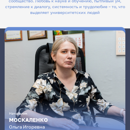
сообщество. Любовь к науке и обучению, пытливый ум,
стремление к диалогу, системность и трудолюбие – то, что
выделяет университетских людей
Начальник
МОСКАЛЕНКО
Ольга
Игоревна