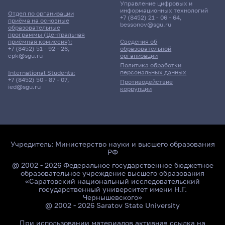
Управление цифровых и
информационных технологий
Отдел по организации
+7 (8452) 21 - 06 - 64
,
приёма на основные
bessonov@sgu.ru
образовательные
программы (Центральная
приёмная комиссия):
Сведения об
+7 (8452) 51 - 92 - 26
,
образовательной
cpk@sgu.ru
организации
Политика обработки
персональных данных
International Students:
+7 (8452) 50 - 87 - 07
,
Противодействие
ied@sgu.ru
коррупции
Учредитель:
Министерство науки и высшего образования
РФ
@ 2002 - 2026 Федеральное государственное бюджетное
образовательное учреждение высшего образования
«Саратовский национальный исследовательский
государственный университет имени Н.Г.
Чернышевского»
@ 2002 - 2026 Saratov State University
При использовании материалов активная ссылка на