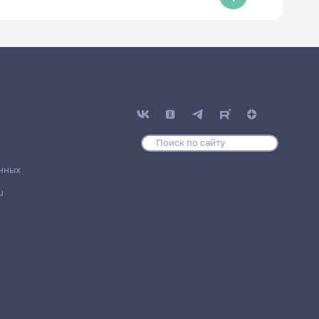
нных
u