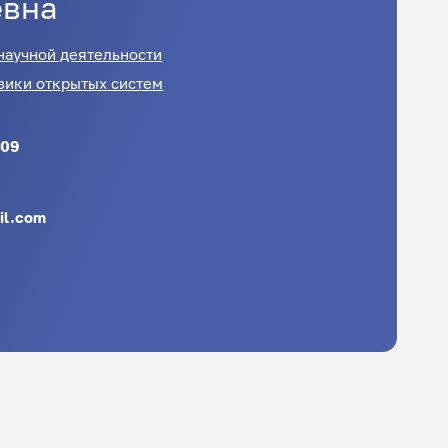
евна
научной деятельности
зики открытых систем
509
il.com