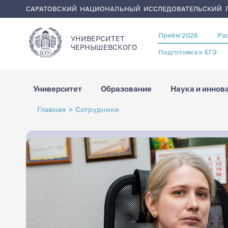
САРАТОВСКИЙ НАЦИОНАЛЬНЫЙ ИССЛЕДОВАТЕЛЬСКИЙ Г
Приём 2026
Ра
Header
УНИВЕРСИТЕТ
menu
ЧЕРНЫШЕВСКОГO
Подготовка к ЕГЭ
Университет
Образование
Наука и иннов
Перейти
Строка
Главная
Сотрудники
к
навигации
основному
содержанию