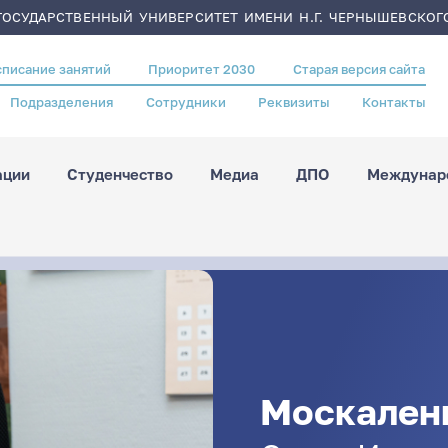
ОСУДАРСТВЕННЫЙ УНИВЕРСИТЕТ ИМЕНИ Н.Г. ЧЕРНЫШЕВСКОГ
списание занятий
Приоритет 2030
Старая версия сайта
Подразделения
Сотрудники
Реквизиты
Контакты
ации
Студенчество
Медиа
ДПО
Междунаро
Москален