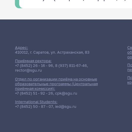
Адрес:
Св
410012, г. Саратов, ул. Астраханская, 83
об
ор
Приёмная ректора:
По
+7 (8452) 26 - 16 - 96
,
8 (937) 811-67-46
,
пе
rector@sgu.ru
Пр
Отдел по организации приёма на основные
ко
образовательные программы (Центральная
приёмная комиссия):
+7 (8452) 51 - 92 - 26
,
cpk@sgu.ru
International Students:
+7 (8452) 50 - 87 - 07
,
ied@sgu.ru