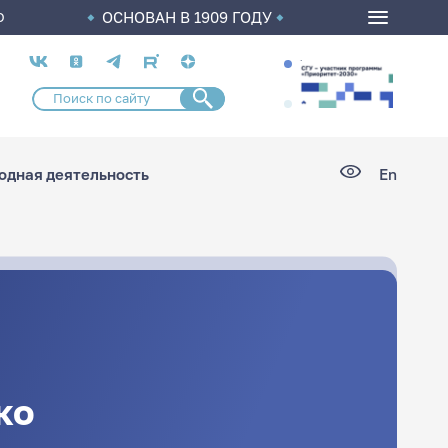
ОСНОВАН В 1909 ГОДУ
О
Социальные
сети
дная деятельность
En
ко