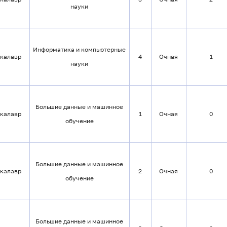
науки
Информатика и компьютерные
калавр
4
Очная
1
науки
Большие данные и машинное
калавр
1
Очная
0
обучение
Большие данные и машинное
калавр
2
Очная
0
обучение
Большие данные и машинное