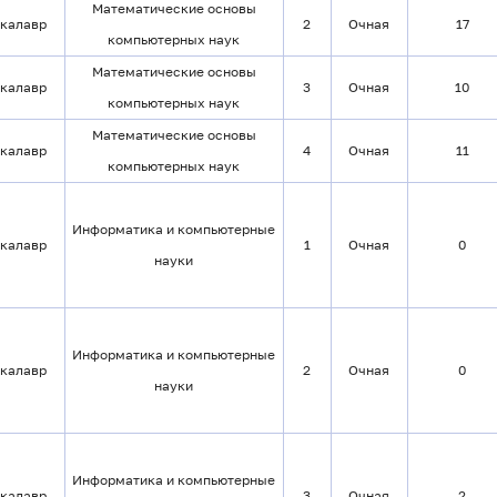
Математические основы
калавр
2
Очная
17
компьютерных наук
Математические основы
калавр
3
Очная
10
компьютерных наук
Математические основы
калавр
4
Очная
11
компьютерных наук
Информатика и компьютерные
калавр
1
Очная
0
науки
Информатика и компьютерные
калавр
2
Очная
0
науки
Информатика и компьютерные
калавр
3
Очная
2