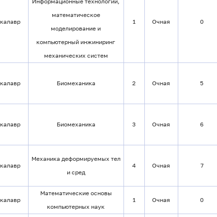
Информационные технологии,
математическое
калавр
1
Очная
0
моделирование и
компьютерный инжиниринг
механических систем
калавр
Биомеханика
2
Очная
5
калавр
Биомеханика
3
Очная
6
Механика деформируемых тел
калавр
4
Очная
7
и сред
Математические основы
калавр
1
Очная
0
компьютерных наук