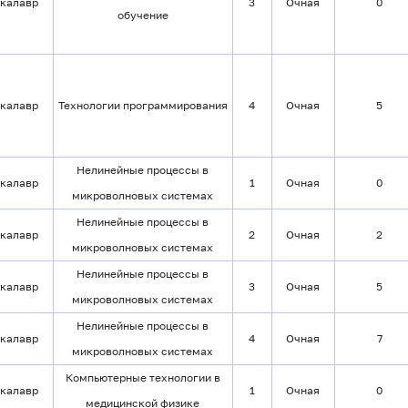
калавр
3
Очная
0
обучение
калавр
Технологии программирования
4
Очная
5
Нелинейные процессы в
калавр
1
Очная
0
микроволновых системах
Нелинейные процессы в
калавр
2
Очная
2
микроволновых системах
Нелинейные процессы в
калавр
3
Очная
5
микроволновых системах
Нелинейные процессы в
калавр
4
Очная
7
микроволновых системах
Компьютерные технологии в
калавр
1
Очная
0
медицинской физике