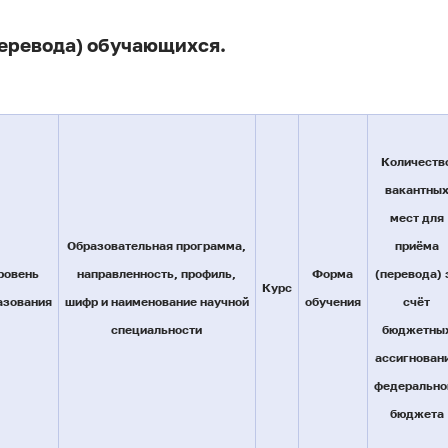
перевода) обучающихся.
Количеств
вакантны
мест для
Образовательная программа,
приёма
ровень
направленность, профиль,
Форма
(перевода) 
Курс
азования
шифр и наименование научной
обучения
счёт
специальности
бюджетны
ассигнован
федерально
бюджета