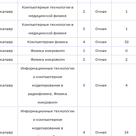
Компьютерные технологии в
калавр
2
Очная
1
медицинской физике
Компьютерные технологии в
калавр
3
Очная
1
медицинской физике
калавр
Компьютерная физика
4
Очная
32
калавр
Физика микроволн
1
Очная
0
калавр
Физика микроволн
2
Очная
2
Информационные технологии
и компьютерное
калавр
моделирование в
3
Очная
4
радиофизике, Физика
микроволн
Информационные технологии
и компьютерное
моделирование в
калавр
4
Очная
14