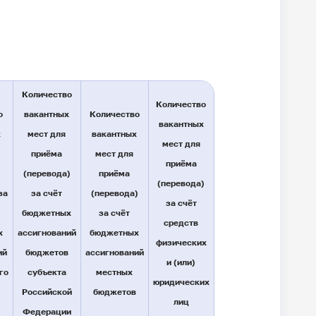
Количество
Количество
о
вакантных
Количество
вакантных
х
мест для
вакантных
мест для
приёма
мест для
приёма
(перевода)
приёма
(перевода)
за
за счёт
(перевода)
за счёт
бюджетных
за счёт
средств
х
ассигнований
бюджетных
физических
ий
бюджетов
ассигнований
и (или)
го
субъекта
местных
юридических
Российской
бюджетов
лиц
Федерации