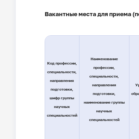
Вакантные места для приема (
Наименование
Код профессии,
профессии,
специальности,
специальности,
направления
направления
У
подготовки,
подготовки,
обр
шифр группы
наименование группы
научных
научных
специальностей
специальностей