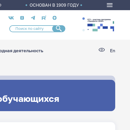
ОСНОВАН В 1909 ГОДУ
О
Социальные
сети
дная деятельность
En
 обучающихся