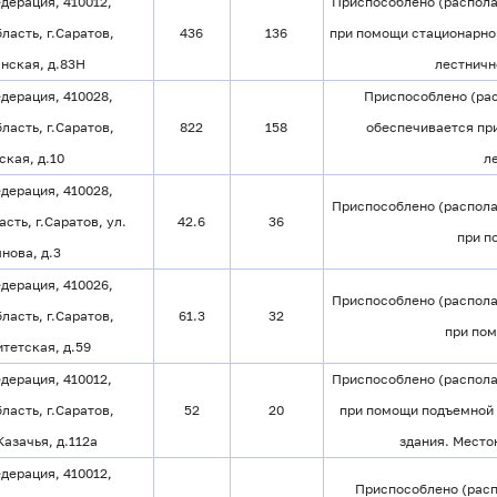
дерация, 410012,
Приспособлено (распола
ласть, г.Саратов,
436
136
при помощи стационарног
нская, д.83Н
лестничн
дерация, 410028,
Приспособлено (рас
ласть, г.Саратов,
822
158
обеспечивается пр
ская, д.10
л
дерация, 410028,
Приспособлено (распола
сть, г.Саратов, ул.
42.6
36
при п
нова, д.3
дерация, 410026,
Приспособлено (распола
ласть, г.Саратов,
61.3
32
при по
тетская, д.59
дерация, 410012,
Приспособлено (распола
ласть, г.Саратов,
52
20
при помощи подъемной 
азачья, д.112а
здания. Место
дерация, 410012,
Приспособлено (расп