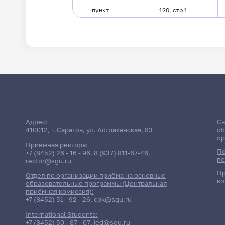
пункт
120, стр 1
Адрес:
Св
410012, г. Саратов, ул. Астраханская, 83
об
ор
Приёмная ректора:
По
+7 (8452) 26 - 16 - 96
,
8 (937) 811-67-46
,
пе
rector@sgu.ru
Пр
Отдел по организации приёма на основные
ко
образовательные программы (Центральная
приёмная комиссия):
+7 (8452) 51 - 92 - 26
,
cpk@sgu.ru
International Students:
+7 (8452) 50 - 87 - 07
,
ied@sgu.ru