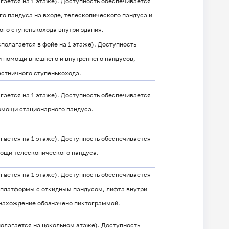
гается на 1 этаже). Доступность обеспечивается
о пандуса на входе, телескопического пандуса и
ого ступенькохода внутри здания.
полагается в фойе на 1 этаже). Доступность
и помощи внешнего и внутреннего пандусов,
естничного ступенькохода.
гается на 1 этаже). Доступность обеспечивается
омощи стационарного пандуса.
гается на 1 этаже). Доступность обеспечивается
мощи телескопического пандуса.
гается на 1 этаже). Доступность обеспечивается
платформы с откидным пандусом, лифта внутри
нахождение обозначено пиктограммой.
олагается на цокольном этаже). Доступность