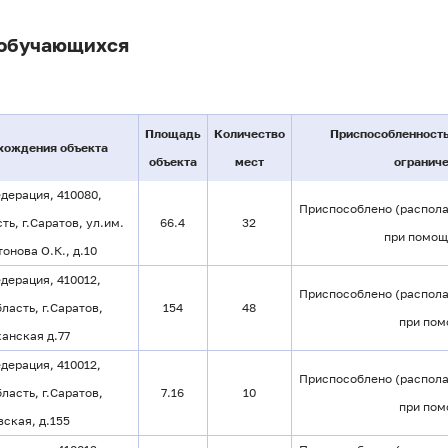
 обучающихся
Площадь
Количество
Приспособленность
хождения объекта
объекта
мест
огранич
дерация, 410080,
Приспособлено (распола
ь, г.Саратов, ул.им.
66.4
32
при помощ
онова О.К., д.10
дерация, 410012,
Приспособлено (распола
ласть, г.Саратов,
154
48
при пом
анская д.77
дерация, 410012,
Приспособлено (распола
ласть, г.Саратов,
7.16
10
при пом
ская, д.155