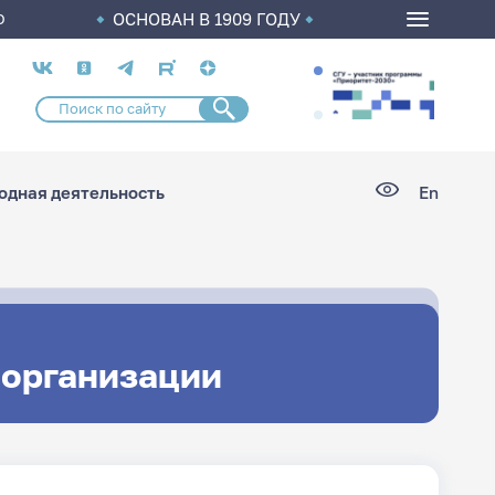
ОСНОВАН В 1909 ГОДУ
О
Социальные
сети
дная деятельность
En
 организации