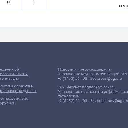
15
2
внут
едения об
Новости и пресс-поддержка:
разовательной
Управление медиакоммуникаций СГУ
ганизации
+7 (8452) 21 - 06 - 25
,
press@sgu.ru
литика обработки
Техническая поддержка сайта:
рсональных данных
Управление цифровых и информацио
технологий
отиводействие
+7 (8452) 21 - 06 - 64
,
bessonov@sgu.r
ррупции