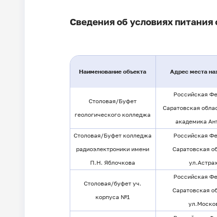
Сведения об условиях питания
Наименование объекта
Адрес места на
Российская Фе
Столовая/Буфет
Саратовская област
геологического колледжа
академика Ант
Столовая/Буфет колледжа
Российская Фе
радиоэлектроники имени
Саратовская об
П.Н. Яблочкова
ул.Астрах
Российская Фе
Столовая/буфет уч.
Саратовская об
корпуса №1
ул.Москов