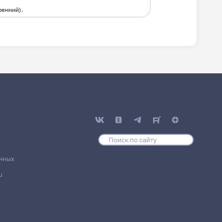
ренний).
нных
u