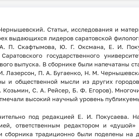
Чернышевский. Статьи, исследования и матер
рех выдающихся лидеров саратовской филолог
А. П. Скафтымова, Ю. Г. Оксмана, Е. И. По
Саратовского государственного университ
ого выпуска. В сборнике были напечатаны стат
И. Лазерсон, П. А. Бугаенко, Н. М. Чернышевска
ры и общественной мысли из других городов
П. Козьмин, С. А. Рейсер, Б. Ф. Егоров). Мног
 отмечали высокий научный уровень публикуем
ительно под редакцией Е. И. Покусаева. На
ией, ответственным редактором и «душой»
и сборника традиционно были поделены на д