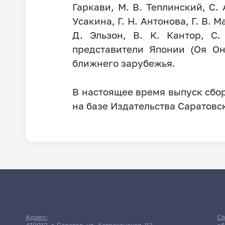
Гаркави, М. В. Теплинский, С. А
Усакина, Г. Н. Антонова, Г. В. 
Д. Эльзон, В. К. Кантор, С
представители Японии (Оя Он
ближнего зарубежья.
В настоящее время выпуск сбо
на базе Издательства Саратовс
Адрес:
Св
410012, г. Саратов, ул. Астраханская, 83
об