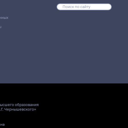
нных
u
высшего образования
.Г. Чернышевского»
ьна