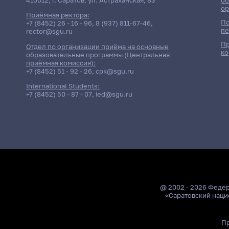
ор
Приёмная ректора:
По
+7 (8452) 26 - 16 - 96
,
8 (937) 811-67-46
,
пе
rector@sgu.ru
Пр
Отдел по организации приёма на основные
ко
образовательные программы (Центральная
приёмная комиссия):
+7 (8452) 51 - 92 - 26
,
cpk@sgu.ru
International Students:
+7 (8452) 50 - 87 - 07
,
ied@sgu.ru
@ 2002 - 2026 Феде
«Саратовский наци
Пр