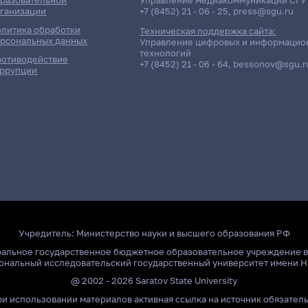
ганизации
+7 (8452) 21 - 06 - 25
,
press@sgu.ru
литика обработки
Техническая поддержка сайта:
рсональных данных
Управление цифровых и информацио
технологий
отиводействие
+7 (8452) 21 - 06 - 64
,
bessonov@sgu.r
ррупции
Учредитель:
Министерство науки и высшего образования РФ
ральное государственное бюджетное образовательное учреждение 
ональный исследовательский государственный университет имени Н
@ 2002 - 2026 Saratov State University
и использовании материалов активная ссылка на источник обязател