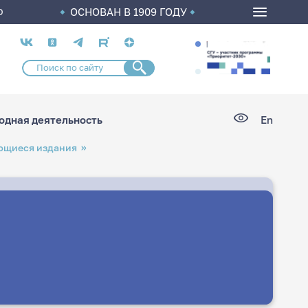
ОСНОВАН В 1909 ГОДУ
О
Социальные
сети
дная деятельность
En
ющиеся издания