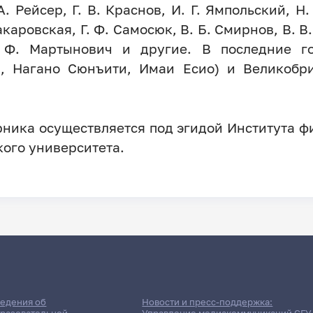
. Рейсер, Г. В. Краснов, И. Г. Ямпольский, Н.
Макаровская, Г. Ф. Самосюк, В. Б. Смирнов, В. В
. Ф. Мартынович и другие. В последние г
, Нагано Сюнъити, Имаи Есио) и Великобрит
рника осуществляется под эгидой Института ф
кого университета.
едения об
Новости и пресс-поддержка:
разовательной
Управление медиакоммуникаций СГУ