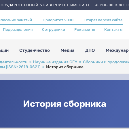
ОСУДАРСТВЕННЫЙ УНИВЕРСИТЕТ ИМЕНИ Н.Г. ЧЕРНЫШЕВСКОГ
списание занятий
Приоритет 2030
Старая версия сайта
Подразделения
Сотрудники
Реквизиты
Контакты
ации
Студенчество
Медиа
ДПО
Междунаро
 деятельности
Научные издания СГУ
Сборники и продолжа
лы [ISSN: 2619-0621]
История сборника
История сборника