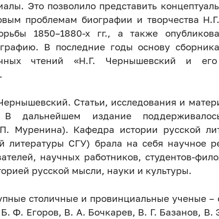
риалы. Это позволило представить концептуал
овым проблемам биографии и творчества Н.Г
орьбы 1850–1880-х гг., а также опубликов
графию. В последние годы основу сборника
ных чтений «Н.Г. Чернышевский и его 
.
. Чернышевский. Статьи, исследования и мате
а. В дальнейшем издание поддерживалос
 П. Муренина). Кафедра истории русской ли
й литературы СГУ) брала на себя научное р
ателей, научных работников, студентов-фило
орией русской мысли, науки и культуры.
упные столичные и провинциальные ученые – 
Б. Ф. Егоров, В. А. Бочкарев, В. Г. Базанов, В. 