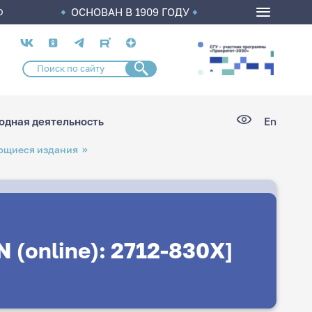
ОСНОВАН В 1909 ГОДУ
О
Социальные
сети
дная деятельность
En
ющиеся издания
(online): 2712-830Х]