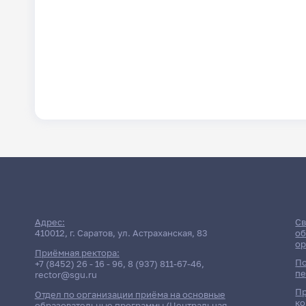
Адрес:
Св
410012, г. Саратов, ул. Астраханская, 83
об
ор
Приёмная ректора:
По
+7 (8452) 26 - 16 - 96
,
8 (937) 811-67-46
,
пе
rector@sgu.ru
Пр
Отдел по организации приёма на основные
ко
образовательные программы (Центральная