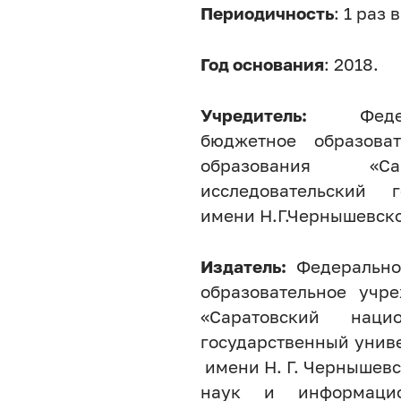
Периодичность
: 1 раз 
Год основания
: 2018.
Учредитель:
Фед
бюджетное образова
образования «Са
исследовательский г
имени Н.Г.Чернышевско
Издатель:
Федерально
образовательное учр
«Саратовский нацио
государстве
имени Н. Г. Чернышевс
наук и информацио