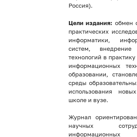
Россия).
Цели издания:
обмен о
практических исследо
информатики, инфор
систем, внедрение
технологий в практику
информационных тех
образовании, станов
среды образовательны
использования новы
школе и вузе.
Журнал ориентирован
научных сотруд
информационны