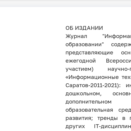
ОБ ИЗДАНИИ
Журнал "Информ
образовании" соде
представляющие ос
ежегодной Всерос
участием) научно-
«Информационные тех
Саратов-2011-2021):
дошкольном, осно
дополнительном 
образовательная сре
развития; тренды в 
других IT-дисципли