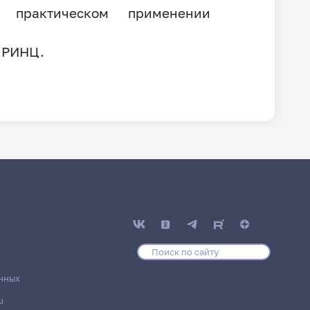
в практическом применении
 РИНЦ.
нных
u