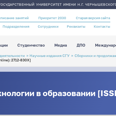
ОСУДАРСТВЕННЫЙ УНИВЕРСИТЕТ ИМЕНИ Н.Г. ЧЕРНЫШЕВСКОГ
списание занятий
Приоритет 2030
Старая версия сайта
Подразделения
Сотрудники
Реквизиты
Контакты
ации
Студенчество
Медиа
ДПО
Междунаро
 деятельности
Научные издания СГУ
Сборники и продолжа
ine): 2712-830Х]
ологии в образовании [ISSN 