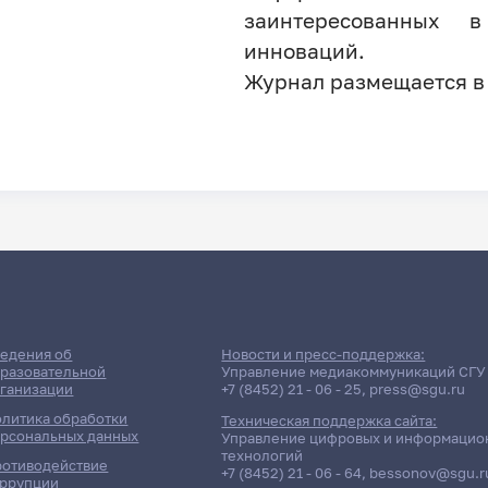
заинтересованных 
инноваций.
Журнал размещается в
едения об
Новости и пресс-поддержка:
разовательной
Управление медиакоммуникаций СГУ
ганизации
+7 (8452) 21 - 06 - 25
,
press@sgu.ru
литика обработки
Техническая поддержка сайта:
рсональных данных
Управление цифровых и информацио
технологий
отиводействие
+7 (8452) 21 - 06 - 64
,
bessonov@sgu.r
ррупции