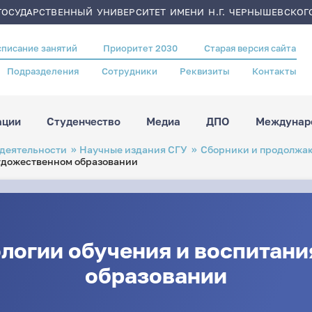
ОСУДАРСТВЕННЫЙ УНИВЕРСИТЕТ ИМЕНИ Н.Г. ЧЕРНЫШЕВСКОГ
списание занятий
Приоритет 2030
Старая версия сайта
Подразделения
Сотрудники
Реквизиты
Контакты
ации
Студенчество
Медиа
ДПО
Междунаро
 деятельности
Научные издания СГУ
Сборники и продолжа
художественном образовании
логии обучения и воспитани
образовании