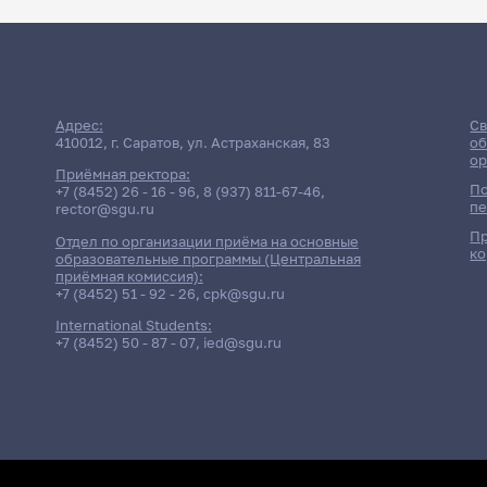
Адрес:
Св
410012, г. Саратов, ул. Астраханская, 83
об
ор
Приёмная ректора:
По
+7 (8452) 26 - 16 - 96
,
8 (937) 811-67-46
,
пе
rector@sgu.ru
Пр
Отдел по организации приёма на основные
ко
образовательные программы (Центральная
приёмная комиссия):
+7 (8452) 51 - 92 - 26
,
cpk@sgu.ru
International Students:
+7 (8452) 50 - 87 - 07
,
ied@sgu.ru