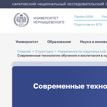
САРАТОВСКИЙ НАЦИОНАЛЬНЫЙ ИССЛЕДОВАТЕЛЬСКИЙ Г
Приём 2026
Ра
Header
УНИВЕРСИТЕТ
menu
ЧЕРНЫШЕВСКОГO
Подготовка к ЕГЭ
Университет
Образование
Наука и иннов
Перейти
Строка
Главная
Структура
Управление по издательской
к
навигации
Современные технологии обучения и воспитания в 
основному
содержанию
Современные техно