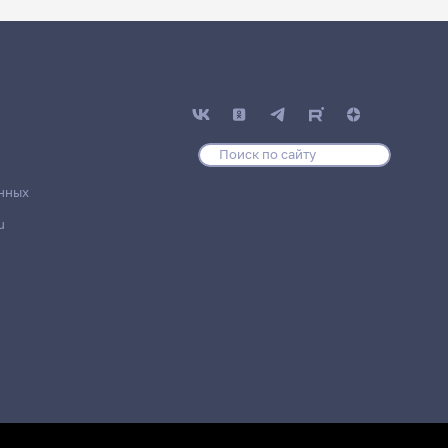
нных
u