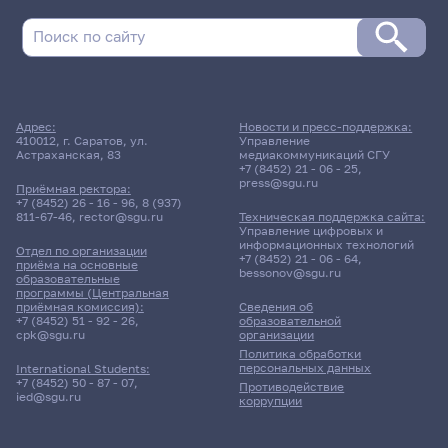
Адрес:
Новости и пресс-поддержка:
410012, г. Саратов, ул.
Управление
Астраханская, 83
медиакоммуникаций СГУ
+7 (8452) 21 - 06 - 25
,
press@sgu.ru
Приёмная ректора:
+7 (8452) 26 - 16 - 96
,
8 (937)
811-67-46
,
rector@sgu.ru
Техническая поддержка сайта:
Управление цифровых и
информационных технологий
Отдел по организации
+7 (8452) 21 - 06 - 64
,
приёма на основные
bessonov@sgu.ru
образовательные
программы (Центральная
приёмная комиссия):
Сведения об
+7 (8452) 51 - 92 - 26
,
образовательной
cpk@sgu.ru
организации
Политика обработки
персональных данных
International Students:
+7 (8452) 50 - 87 - 07
,
Противодействие
ied@sgu.ru
коррупции