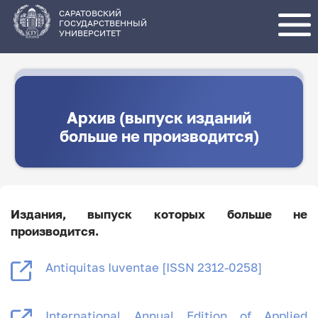
Перейти
к
основному
САРАТОВСКИЙ
содержанию
ГОСУДАРСТВЕННЫЙ
УНИВЕРСИТЕТ
Архив (выпуск изданий
больше не производится)
Издания, выпуск которых больше не
производится.
Antiquitas Iuventae [ISSN 2312-0258]
International Annual Edition of Applied