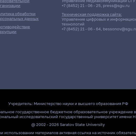
разовательной
Управление медиакоммуникаций СГУ
ганизации
+7 (8452) 21 - 06 - 25
,
press@sgu.ru
литика обработки
Техническая поддержка сайта:
рсональных данных
Управление цифровых и информацио
технологий
отиводействие
+7 (8452) 21 - 06 - 64
,
bessonov@sgu.r
ррупции
Учредитель:
Министерство науки и высшего образования РФ
ральное государственное бюджетное образовательное учреждение 
ональный исследовательский государственный университет имени Н
@ 2002 - 2026 Saratov State University
и использовании материалов активная ссылка на источник обязател