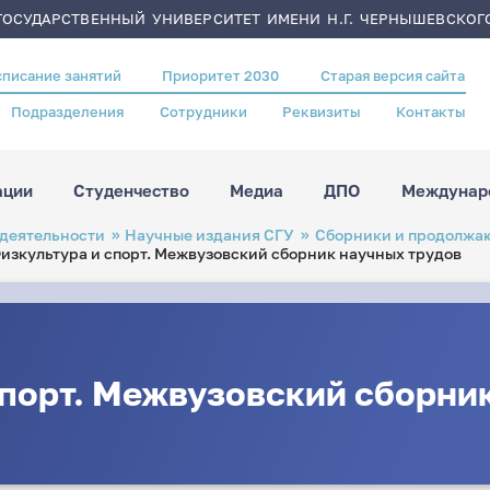
ОСУДАРСТВЕННЫЙ УНИВЕРСИТЕТ ИМЕНИ Н.Г. ЧЕРНЫШЕВСКОГ
списание занятий
Приоритет 2030
Старая версия сайта
Подразделения
Сотрудники
Реквизиты
Контакты
ации
Студенчество
Медиа
ДПО
Междунаро
 деятельности
Научные издания СГУ
Сборники и продолжа
изкультура и спорт. Межвузовский сборник научных трудов
порт. Межвузовский сборни