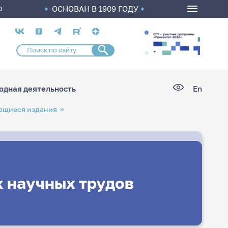
ОСНОВАН В 1909 ГОДУ
О
Социальные
сети
дная деятельность
En
ющиеся издания
к научных трудов