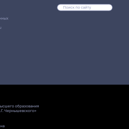
нных
u
высшего образования
.Г. Чернышевского»
ьна