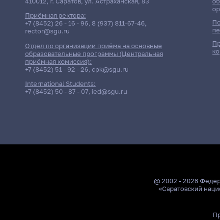
410012, г. Саратов, ул. Астраханская, 83
об
ор
Приёмная ректора:
По
+7 (8452) 26 - 16 - 96
,
8 (937) 811-67-46
,
пе
rector@sgu.ru
Пр
Отдел по организации приёма на основные
ко
образовательные программы (Центральная
приёмная комиссия):
+7 (8452) 51 - 92 - 26
,
cpk@sgu.ru
International Students:
+7 (8452) 50 - 87 - 07
,
ied@sgu.ru
@ 2002 - 2026 Феде
«Саратовский наци
Пр