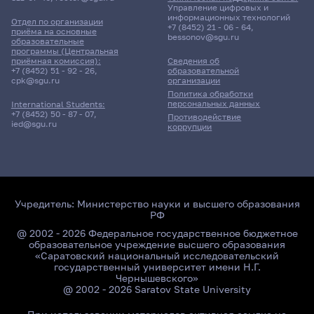
Управление цифровых и
информационных технологий
Отдел по организации
+7 (8452) 21 - 06 - 64
,
приёма на основные
bessonov@sgu.ru
образовательные
программы (Центральная
приёмная комиссия):
Сведения об
+7 (8452) 51 - 92 - 26
,
образовательной
cpk@sgu.ru
организации
Политика обработки
персональных данных
International Students:
+7 (8452) 50 - 87 - 07
,
Противодействие
ied@sgu.ru
коррупции
Учредитель:
Министерство науки и высшего образования
РФ
@ 2002 - 2026 Федеральное государственное бюджетное
образовательное учреждение высшего образования
«Саратовский национальный исследовательский
государственный университет имени Н.Г.
Чернышевского»
@ 2002 - 2026 Saratov State University