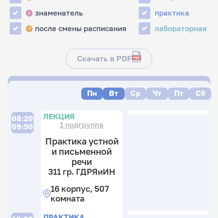
знаменатель
практика
з
после смены расписания
лабораторная
↺
Скачать в PDF
Пн
Вт
Ср
Чт
Пт
Сб
П
ЛЕКЦИЯ
08:20
1 подгруппа
09:50
Практика устной
и письменной
речи
311 гр. ГДРЯиИН
16 корпус, 507
комната
31
гр
Л
П
П
ПРАКТИКА