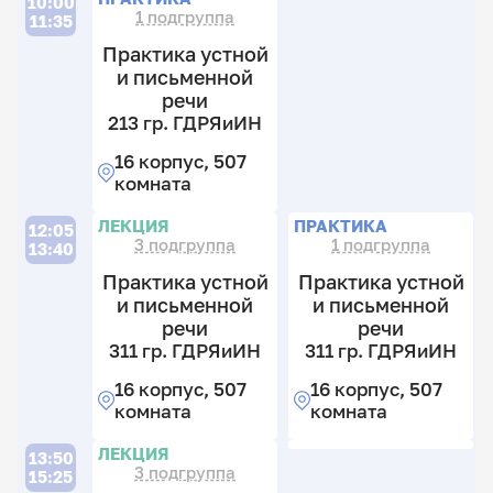
Г
10:00
1 подгруппа
11:35
16
Практика устной
к
и письменной
5
речи
к
213 гр. ГДРЯиИН
16 корпус, 507
комната
31
31
31
гр
гр
П
П
гр
ЛЕКЦИЯ
ПРАКТИКА
Г
Г
12:05
3 подгруппа
1 подгруппа
Г
13:40
16
16
Практика устной
Практика устной
16
к
к
и письменной
и письменной
к
5
5
2
речи
речи
к
к
к
311 гр. ГДРЯиИН
311 гр. ГДРЯиИН
16 корпус, 507
16 корпус, 507
комната
комната
2
31
гр
гр
П
ЛЕКЦИЯ
Г
Г
13:50
3 подгруппа
15:25