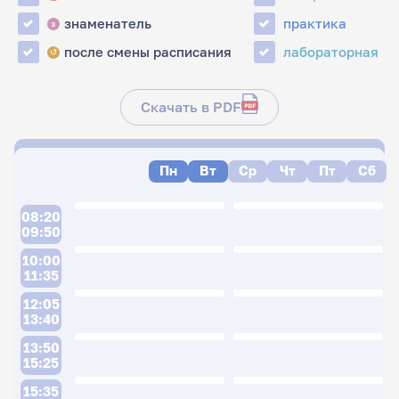
знаменатель
практика
з
после смены расписания
лабораторная
↺
Скачать в PDF
Пн
Вт
Ср
Чт
Пт
Сб
08:20
09:50
10:00
11:35
12:05
13:40
13:50
15:25
15:35