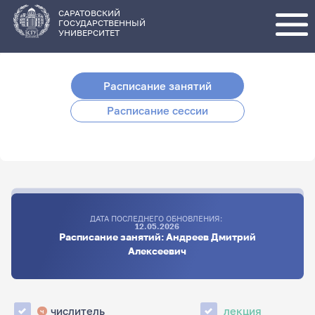
Перейти
к
основному
САРАТОВСКИЙ
содержанию
ГОСУДАРСТВЕННЫЙ
УНИВЕРСИТЕТ
Расписание занятий
Расписание сессии
ДАТА ПОСЛЕДНЕГО ОБНОВЛЕНИЯ:
12.05.2026
Расписание занятий: Андреев Дмитрий
Алексеевич
числитель
лекция
ч