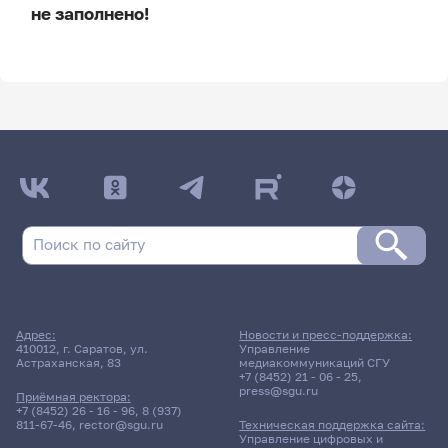
не заполнено!
ДАТА ПОСЛЕДНЕГО ОБНОВЛЕНИЯ:
НЕ ОБНОВЛЯЛОСЬ
Расписание сессии
Расписание сессии еще не заполнено!
Адрес:
Новости и пресс-поддержка:
410012, г. Саратов, ул.
Управление
Астраханская, 83
медиакоммуникаций СГУ
+7 (8452) 21 - 06 - 25
,
press@sgu.ru
Приёмная ректора:
+7 (8452) 26 - 16 - 96
,
8 (937)
811-67-46
,
rector@sgu.ru
Техническая поддержка сайта:
Управление цифровых и