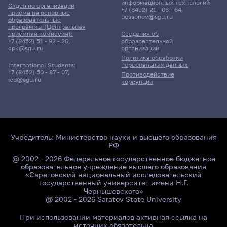
информационных технологий
Отдел по организации
+7 (8452) 21 - 06 - 64
,
приёма на основные
bessonov@sgu.ru
образовательные
программы (Центральная
приёмная комиссия):
Сведения об
+7 (8452) 51 - 92 - 26
,
образовательной
cpk@sgu.ru
организации
Политика обработки
персональных данных
International Students:
+7 (8452) 50 - 87 - 07
,
Противодействие
ied@sgu.ru
коррупции
Учредитель:
Министерство науки и высшего образования
РФ
@ 2002 - 2026 Федеральное государственное бюджетное
образовательное учреждение высшего образования
«Саратовский национальный исследовательский
государственный университет имени Н.Г.
Чернышевского»
@ 2002 - 2026 Saratov State University
При использовании материалов активная ссылка на
источник обязательна