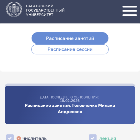
Перейти
к
основному
САРАТОВСКИЙ
содержанию
ГОСУДАРСТВЕННЫЙ
УНИВЕРСИТЕТ
Расписание занятий
Расписание сессии
ДАТА ПОСЛЕДНЕГО ОБНОВЛЕНИЯ:
18.02.2026
Расписание занятий: Головченко Милана
Андреевна
числитель
лекция
ч