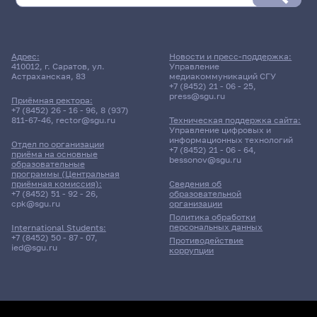
29 мая 2026 г. 10:00
Адрес:
Новости и пресс-поддержка:
410012, г. Саратов, ул.
Управление
Дифференцированный зачет
Астраханская, 83
медиакоммуникаций СГУ
Исследовательская практика
+7 (8452) 21 - 06 - 25
,
press@sgu.ru
Приёмная ректора:
+7 (8452) 26 - 16 - 96
,
8 (937)
221гр., Мех-мат
811-67-46
,
rector@sgu.ru
Техническая поддержка сайта:
Д/о
Управление цифровых и
информационных технологий
Отдел по организации
+7 (8452) 21 - 06 - 64
,
9 корпус, 317 комната
приёма на основные
bessonov@sgu.ru
образовательные
программы (Центральная
приёмная комиссия):
Сведения об
+7 (8452) 51 - 92 - 26
,
образовательной
cpk@sgu.ru
организации
Политика обработки
персональных данных
International Students:
+7 (8452) 50 - 87 - 07
,
Противодействие
ied@sgu.ru
коррупции