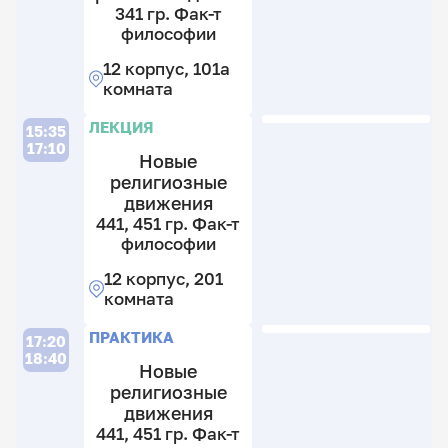
ф
341 гр. Фак-т
т
философии
ф
12
к
12 корпус, 101а
12
2
комната
к
к
2
к
ЛЕКЦИЯ
15:35
17:10
Новые
Л
религиозные
движения
441, 451 гр. Фак-т
философии
12 корпус, 201
комната
14
ПРАКТИКА
17:20
гр
18:40
Ф
Новые
т
религиозные
ф
движения
441, 451 гр. Фак-т
12