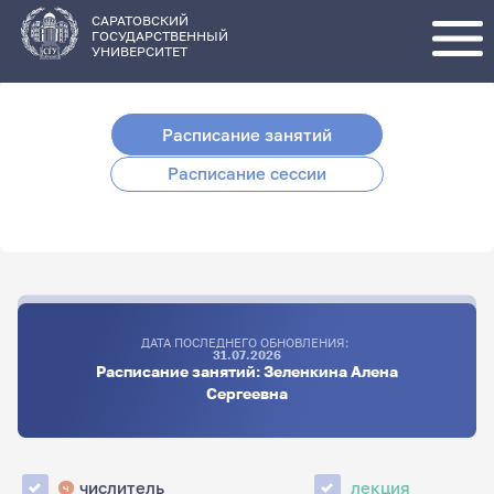
Перейти
к
основному
САРАТОВСКИЙ
содержанию
ГОСУДАРСТВЕННЫЙ
УНИВЕРСИТЕТ
Расписание занятий
Расписание сессии
ДАТА ПОСЛЕДНЕГО ОБНОВЛЕНИЯ:
31.07.2026
Расписание занятий: Зеленкина Алена
Сергеевна
числитель
лекция
ч