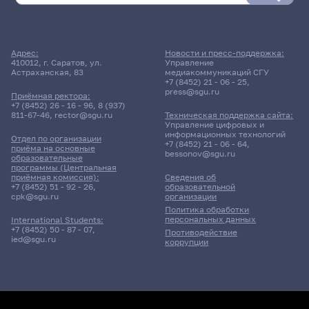
Расписание сессии еще не заполнено!
Адрес:
Новости и пресс-поддержка:
410012, г. Саратов, ул.
Управление
Астраханская, 83
медиакоммуникаций СГУ
+7 (8452) 21 - 06 - 25
,
press@sgu.ru
Приёмная ректора:
+7 (8452) 26 - 16 - 96
,
8 (937)
811-67-46
,
rector@sgu.ru
Техническая поддержка сайта:
Управление цифровых и
информационных технологий
Отдел по организации
+7 (8452) 21 - 06 - 64
,
приёма на основные
bessonov@sgu.ru
образовательные
программы (Центральная
приёмная комиссия):
Сведения об
+7 (8452) 51 - 92 - 26
,
образовательной
cpk@sgu.ru
организации
Политика обработки
персональных данных
International Students:
+7 (8452) 50 - 87 - 07
,
Противодействие
ied@sgu.ru
коррупции