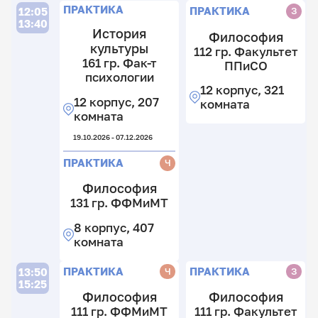
П
П
П
ПРАКТИКА
ПРАКТИКА
З
12:05
13:40
История
Философия
культуры
112 гр. Факультет
1
161 гр. Фак-т
13
ППиСО
гр
психологии
гр
Ф
12 корпус, 321
1
Ф
12 корпус, 207
т
комната
гр
т
комната
п
Ф
ф
т
19.10.2026 - 07.12.2026
12
12
ф
к
к
ПРАКТИКА
Ч
11
12
2
к
к
к
Философия
2
131 гр. ФФМиМТ
29.
к
П
8 корпус, 407
Л
комната
П
П
П
13
ПРАКТИКА
ПРАКТИКА
Ч
З
13:50
16
15:25
гр
Философия
Философия
1
Ф
12
17
гр
111 гр. ФФМиМТ
111 гр. Факультет
т