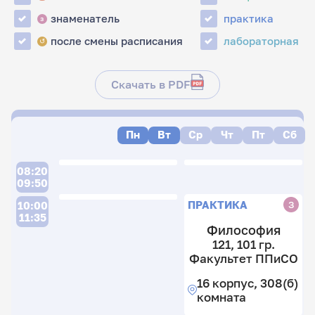
знаменатель
практика
з
после смены расписания
лабораторная
↺
Скачать в PDF
Пн
Вт
Ср
Чт
Пт
Сб
08:20
09:50
ПРАКТИКА
З
10:00
11:35
Философия
121, 101 гр.
Факультет ППиСО
16 корпус, 308(б)
комната