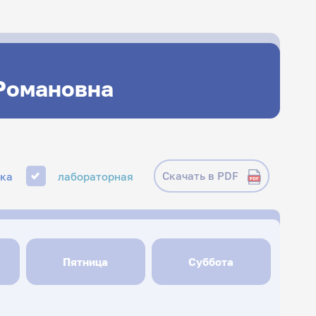
 Романовна
Скачать в PDF
ика
лабораторная
Пятница
Суббота