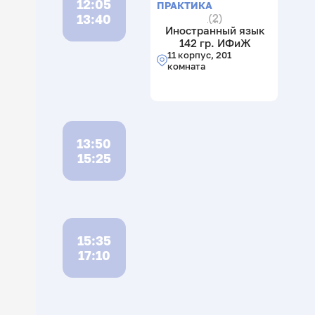
12:05
ПРАКТИКА
13:40
(2)
Иностранный язык
142 гр. ИФиЖ
11 корпус, 201
комната
13:50
15:25
15:35
17:10