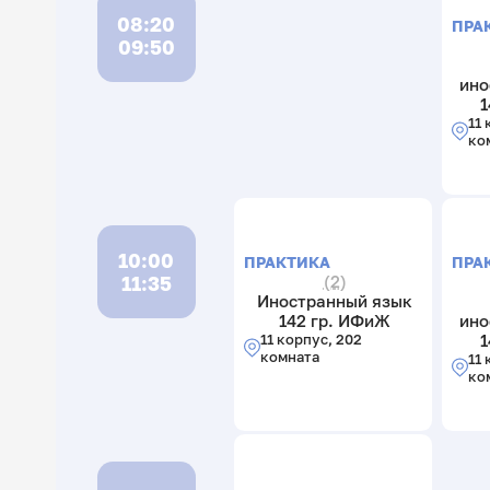
08:20
ПРА
09:50
ино
1
11 
ко
10:00
ПРАКТИКА
ПРА
11:35
(2)
Иностранный язык
142 гр. ИФиЖ
ино
11 корпус, 202
1
комната
11 
ко