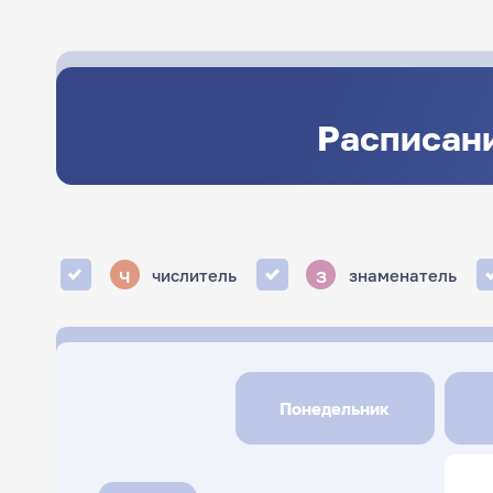
Расписани
ч
з
числитель
знаменатель
Понедельник