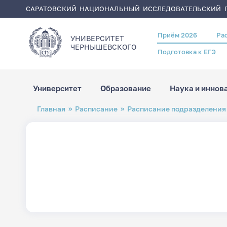
САРАТОВСКИЙ НАЦИОНАЛЬНЫЙ ИССЛЕДОВАТЕЛЬСКИЙ Г
Приём 2026
Ра
Header
УНИВЕРСИТЕТ
menu
ЧЕРНЫШЕВСКОГO
Подготовка к ЕГЭ
Университет
Образование
Наука и иннов
Перейти
Строка
Главная
Расписание
Расписание подразделения
к
навигации
основному
содержанию