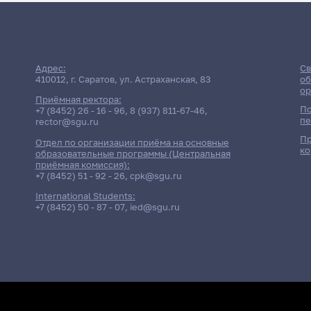
Расписан
Адрес:
Св
410012, г. Саратов, ул. Астраханская, 83
об
ор
Приёмная ректора:
По
+7 (8452) 26 - 16 - 96
,
8 (937) 811-67-46
,
пе
rector@sgu.ru
Пр
Отдел по организации приёма на основные
ко
Дата
образовательные программы (Центральная
приёмная комиссия):
+7 (8452) 51 - 92 - 26
,
cpk@sgu.ru
Экзамен
27 мая 2026 г. 9:00
Иностранный язы
International Students:
Консультация
+7 (8452) 50 - 87 - 07
,
ied@sgu.ru
9 июня 2026 г. 14:00
Иностранный язык
Консультация
9 июня 2026 г. 14:00
Иностранный язык
Экзамен
10 июня 2026 г. 9:00
Иностранный язык
Экзамен
10 июня 2026 г. 9:00
Иностранный язык