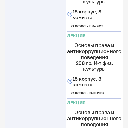
культуры
2
15 корпус, 8
2
комната
гр
И
24.02.2026 - 17.04.2026
т
ф
ЛЕКЦИЯ
к
Основы права и
12
антикоррупционного
к
поведения
2
208 гр. И-т физ.
к
культуры
24.
15 корпус, 8
комната
Л
24.02.2026 - 09.03.2026
ЛЕКЦИЯ
Основы права и
антикоррупционного
поведения
2