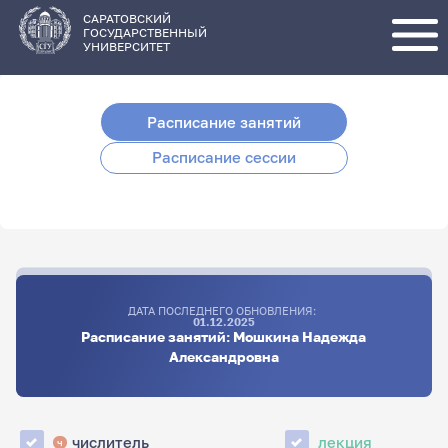
Перейти
к
основному
САРАТОВСКИЙ
содержанию
ГОСУДАРСТВЕННЫЙ
УНИВЕРСИТЕТ
Расписание занятий
Расписание сессии
ДАТА ПОСЛЕДНЕГО ОБНОВЛЕНИЯ:
01.12.2025
Расписание занятий: Мошкина Надежда
Александровна
числитель
лекция
ч