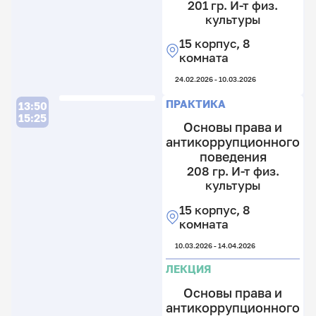
201 гр. И-т физ.
20
культуры
2
гр
15 корпус, 8
И
комната
т
ф
24.02.2026 - 10.03.2026
к
Л
П
ПРАКТИКА
13:50
12
15:25
Основы права и
к
антикоррупционного
2
поведения
к
208 гр. И-т физ.
24.
культуры
2
2
15 корпус, 8
2
гр
комната
гр
И
И
т
10.03.2026 - 14.04.2026
т
ф
ф
к
ЛЕКЦИЯ
к
Основы права и
15
12
к
антикоррупционного