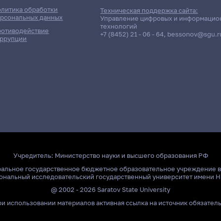
литика обработки
Техническая поддержка сайта:
рсональных данных
Управление цифровых и информацио
технологий
отиводействие
+7 (8452) 21 - 06 - 64
,
bessonov@sgu.r
ррупции
Отчётность / Дисциплина
Группа / Подразделение
ифференцированный зачет
221гр., Мех-мат
сследовательская практика
Д/о
Учредитель:
Министерство науки и высшего образования РФ
ральное государственное бюджетное образовательное учреждение 
ональный исследовательский государственный университет имени Н
@ 2002 - 2026 Saratov State University
и использовании материалов активная ссылка на источник обязател