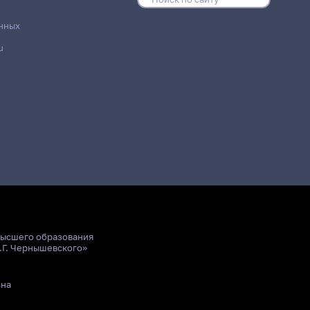
нных
u
Место проведения
9 корпус, 318 комната
высшего образования
.Г. Чернышевского»
ьна