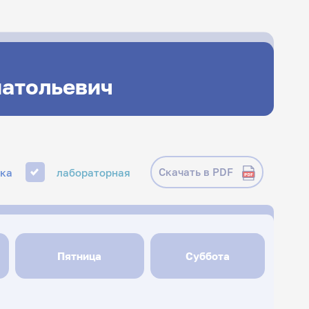
натольевич
Скачать в PDF
ика
лабораторная
Пятница
Суббота