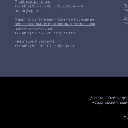
Приёмная ректора:
По
+7 (8452) 26 - 16 - 96
,
8 (937) 811-67-46
,
пе
rector@sgu.ru
Пр
Отдел по организации приёма на основные
ко
Дата
образовательные программы (Центральная
приёмная комиссия):
+7 (8452) 51 - 92 - 26
,
cpk@sgu.ru
Д
29 мая 2026 г. 10:00
И
International Students:
+7 (8452) 50 - 87 - 07
,
ied@sgu.ru
@ 2002 - 2026 Феде
«Саратовский наци
Пр