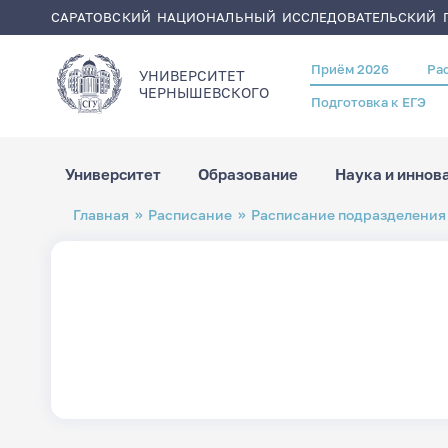
САРАТОВСКИЙ НАЦИОНАЛЬНЫЙ ИССЛЕДОВАТЕЛЬСКИЙ Г
Приём 2026
Ра
Header
УНИВЕРСИТЕТ
menu
ЧЕРНЫШЕВСКОГO
Подготовка к ЕГЭ
Университет
Образование
Наука и иннов
Перейти
Строка
Главная
Расписание
Расписание подразделения
к
навигации
основному
содержанию