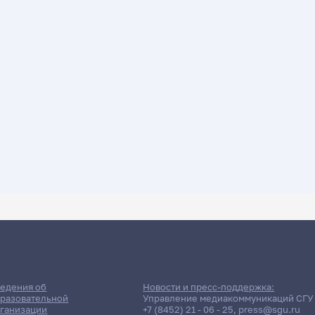
ДАТА ПОСЛЕДНЕГО ОБНОВЛЕНИЯ:
18.02.2026
е сессии: Кокин Евгений А
едения об
Новости и пресс-поддержка:
разовательной
Управление медиакоммуникаций СГУ
ганизации
+7 (8452) 21 - 06 - 25
,
press@sgu.ru