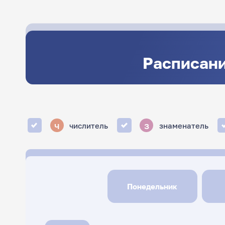
Расписани
ч
з
числитель
знаменатель
Понедельник