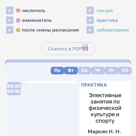
числитель
лекция
ч
знаменатель
практика
з
после смены расписания
лабораторная
↺
Скачать в PDF
Пн
Вт
Ср
Чт
Пт
Сб
Л
П
Л
ПРАКТИКА
08:20
09:50
Элективные
занятия по
физической
Х
культуре и
В.
спорту
В.
Маркин Н. Н.
16
Е