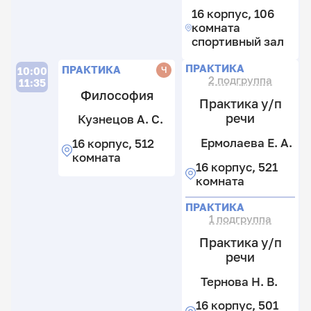
к
Е.
16 корпус, 106
М
5
А
комната
Н
к
спортивный зал
Н
16
к
П
П
Л
Л
16
ПРАКТИКА
ПРАКТИКА
Ч
10:00
5
2 подгруппа
к
11:35
к
Философия
1
Практика у/п
к
речи
Кузнецов А. С.
с
з
Ермолаева Е. А.
16 корпус, 512
Г
комната
Е.
16 корпус, 521
Н
комната
Ер
Е.
Л
А.
16
ПРАКТИКА
О
к
16
1 подгруппа
А
С
5
к
Е.
Практика у/п
к
5
12
С
речи
к
к
П
2
М
Тернова Н. В.
П
к
н
н
16 корпус, 501