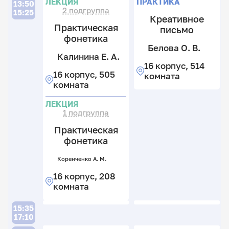
ЛЕКЦИЯ
ПРАКТИКА
13:50
2 подгруппа
Х
15:25
Креативное
В.
Практическая
письмо
З
В.
фонетика
М
Белова О. В.
16
В.
Калинина Е. А.
к
З
16 корпус, 514
16
5
М
16 корпус, 505
комната
к
к
В.
комната
Т
Т
5
Н
Н
к
16
ЛЕКЦИЯ
В.
В.
к
1 подгруппа
5
16
16
Практическая
к
к
к
фонетика
5
5
к
к
Коренченко А. М.
16 корпус, 208
комната
15:35
17:10