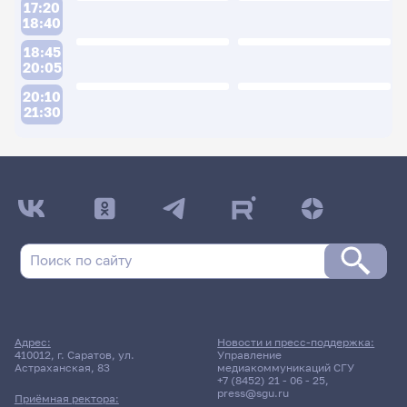
17:20
18:40
18:45
20:05
20:10
21:30
ДАТА ПОСЛЕДНЕГО ОБНОВЛЕНИЯ:
17.04.2026
Расписание сессии: Факультет гуманитарных
дисциплин, русского и иностранных языков
(ПИ)
Дневная форма обучения | 111 группа
Адрес:
Новости и пресс-поддержка:
410012, г. Саратов, ул.
Управление
13 июня 2026 г. 09:00
Астраханская, 83
медиакоммуникаций СГУ
+7 (8452) 21 - 06 - 25
,
press@sgu.ru
Экзамен
Приёмная ректора: