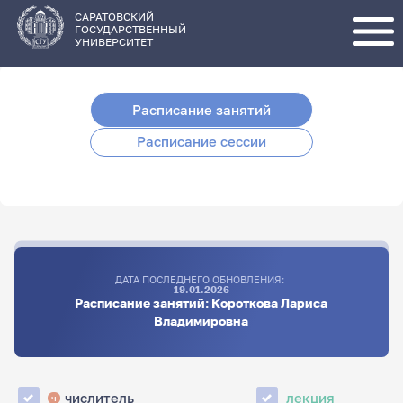
Перейти
к
основному
САРАТОВСКИЙ
содержанию
ГОСУДАРСТВЕННЫЙ
УНИВЕРСИТЕТ
Расписание занятий
Расписание сессии
ДАТА ПОСЛЕДНЕГО ОБНОВЛЕНИЯ:
19.01.2026
Расписание занятий: Короткова Лариса
Владимировна
числитель
лекция
ч