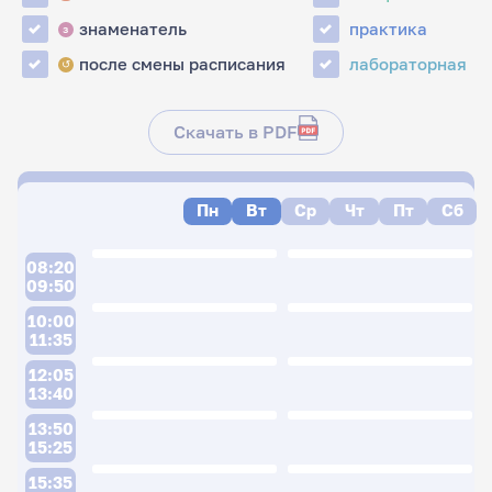
знаменатель
практика
з
после смены расписания
лабораторная
↺
Скачать в PDF
Пн
Вт
Ср
Чт
Пт
Сб
08:20
09:50
10:00
11:35
12:05
13:40
13:50
15:25
15:35