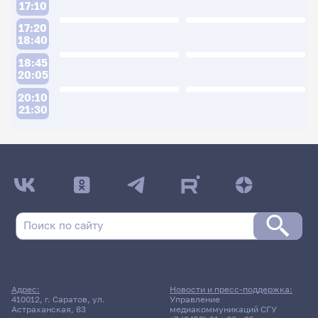
17:10
17:20
18:40
18:45
20:05
20:10
21:30
ДАТА ПОСЛЕДНЕГО ОБНОВЛЕНИЯ:
19.01.2026
Расписание сессии: Короткова Лариса
Владимировна
Заочная форма обучения
Адрес:
Новости и пресс-поддержка:
410012, г. Саратов, ул.
Управление
12 января 2026 г. 8:20
Астраханская, 83
медиакоммуникаций СГУ