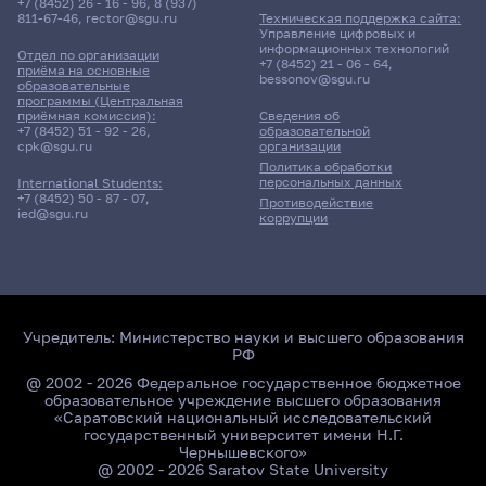
+7 (8452) 26 - 16 - 96
,
8 (937)
811-67-46
,
rector@sgu.ru
Техническая поддержка сайта:
Управление цифровых и
информационных технологий
Отдел по организации
+7 (8452) 21 - 06 - 64
,
приёма на основные
bessonov@sgu.ru
образовательные
программы (Центральная
приёмная комиссия):
Сведения об
+7 (8452) 51 - 92 - 26
,
образовательной
cpk@sgu.ru
организации
Политика обработки
персональных данных
International Students:
+7 (8452) 50 - 87 - 07
,
Противодействие
ied@sgu.ru
коррупции
Учредитель:
Министерство науки и высшего образования
РФ
@ 2002 - 2026 Федеральное государственное бюджетное
образовательное учреждение высшего образования
«Саратовский национальный исследовательский
государственный университет имени Н.Г.
Чернышевского»
@ 2002 - 2026 Saratov State University