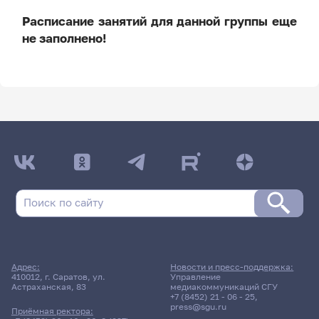
Расписание занятий для данной группы еще
не заполнено!
ДАТА ПОСЛЕДНЕГО ОБНОВЛЕНИЯ:
НЕ ОБНОВЛЯЛОСЬ
Расписание сессии: Механико-
математический факультет
Дневная форма обучения | 402 группа
Адрес:
Новости и пресс-поддержка:
Расписание сессии еще не заполнено!
410012, г. Саратов, ул.
Управление
Астраханская, 83
медиакоммуникаций СГУ
+7 (8452) 21 - 06 - 25
,
press@sgu.ru
Приёмная ректора: