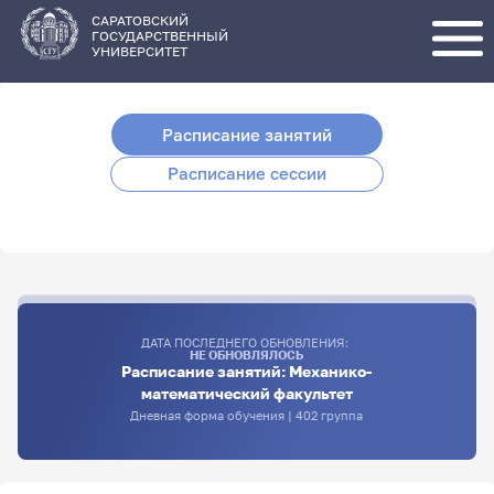
Перейти
к
основному
САРАТОВСКИЙ
содержанию
ГОСУДАРСТВЕННЫЙ
УНИВЕРСИТЕТ
Расписание занятий
Расписание сессии
ДАТА ПОСЛЕДНЕГО ОБНОВЛЕНИЯ:
НЕ ОБНОВЛЯЛОСЬ
Расписание занятий: Механико-
математический факультет
Дневная форма обучения | 402 группа